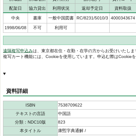
配架日
協力貸出
利用状況
返却予定日
資料取扱
中央
書庫
一般中国図書
RC/8231/5010/3
4000343674
1998/06/08
不可
利用可
遠隔複写申込み
は、東京都在住・在勤・在学の方からお受けいたしま
複写カート機能には、Cookieを使用しています。申込む際はCooki
資料詳細
ISBN
7538709622
テキストの言語
中国語
分類：NDC10版
823
本タイトル
康煕字典通解 /