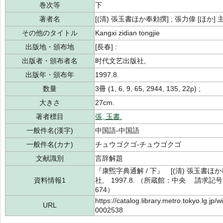
巻次等
下
著者名
[(清) 張玉書ほか奉勅撰] ; 張力偉 [ほか] 
その他のタイトル
Kangxi zidian tongjie
出版地・頒布地
[長春] :
出版者・頒布者名
时代文艺出版社,
出版年・頒布年
1997.8.
数量
3冊 (1, 6, 9, 65, 2944, 135, 22p) ;
大きさ
27cm.
著者標目
張, 玉書.
一般件名(漢字)
中国語-中国語
一般件名(カナ)
チュウゴクゴ-チュウゴクゴ
文献識別
言辞解題
『康煕字典通解 / 下』 [(清) 張玉書ほか
資料情報1
社, 1997.8. （所蔵館：中央 請求記号：R
674）
https://catalog.library.metro.tokyo.lg.jp
URL
0002538