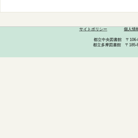
サイトポリシー
個人情
都立中央図書館 〒106-857
都立多摩図書館 〒185-852