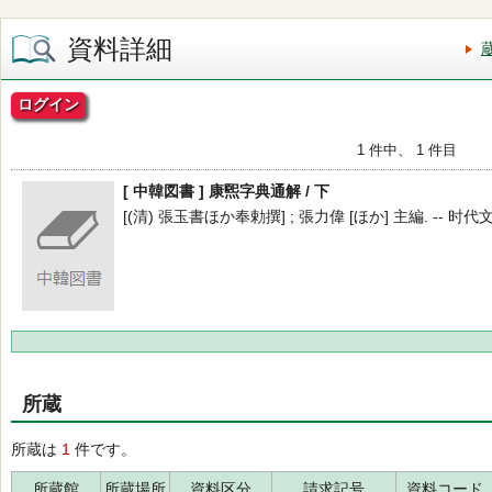
資料詳細
ログイン
1 件中、 1 件目
[ 中韓図書 ] 康煕字典通解 / 下
[(清) 張玉書ほか奉勅撰] ; 張力偉 [ほか] 主編. -- 时代文艺出
所蔵
所蔵は
1
件です。
所蔵館
所蔵場所
資料区分
請求記号
資料コード