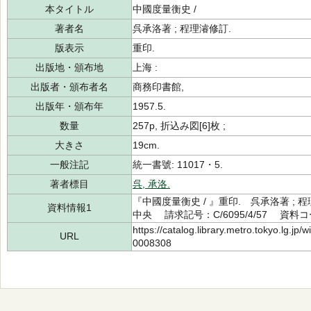
本タイトル
中國度量衡史 /
著者名
呉承洛著 ; 程理濬修訂.
版表示
重印.
出版地・頒布地
上海 :
出版者・頒布者名
商務印書館,
出版年・頒布年
1957.5.
数量
257p, 折込み図[6]枚 ;
大きさ
19cm.
一般注記
統一書號: 11017・5.
著者標目
呉, 承洛.
『中國度量衡史 / 』重印. 呉承洛著 ; 程
資料情報1
中央 請求記号：C/6095/4/57 資料コー
https://catalog.library.metro.tokyo.lg.jp
URL
0008308