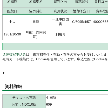
所蔵館
所蔵場所
資料区分
請求記号
資料コー
配架日
協力貸出
利用状況
返却予定日
資料取
一般中国図
中央
書庫
C/6095/4/57
4000286
書
可能（館内閲
1981/10/30
利用可
覧）
遠隔複写申込み
は、東京都在住・在勤・在学の方からお受けいたしま
複写カート機能には、Cookieを使用しています。申込む際はCooki
資料詳細
テキストの言語
中国語
分類：NDC10版
609