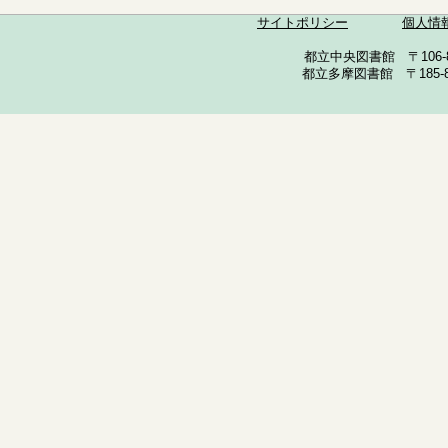
サイトポリシー
個人情
都立中央図書館 〒106-857
都立多摩図書館 〒185-852