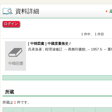
資料詳細
ログイン
1 件中、 1 件目
[ 中韓図書 ] 中國度量衡史 /
呉承洛著 ; 程理濬修訂. -- 商務印書館, -- 1957.5. -- 重
所蔵
所蔵は
1
件です。