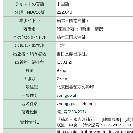
テキストの言語
中国語
分類：NDC10版
222.043
本タイトル
稿本三國志注補 /
著者名
[陳壽原著] ; (清)趙一清撰.
その他のタイトル
稿本三国志注補
出版地・頒布地
北京 :
出版者・頒布者名
書目文獻出版社,
出版年・頒布年
[1991.2]
数量
975p ;
大きさ
27cm.
一般注記
北京図書館蔵の影印.
一般件名
san guo zhi.
地名件名
zhong guo -- zhuan ji.
著者標目
陳, 寿(233-297)
『稿本三國志注補 / 』 [陳壽原著] ; (清
資料情報1
蔵館：中央 請求記号：C/22243/16/91
https://catalog.library.metro.tokyo.lg.jp