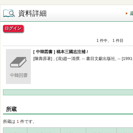
資料詳細
ログイン
1 件中、 1 件目
[ 中韓図書 ] 稿本三國志注補 /
[陳壽原著] ; (清)趙一清撰. -- 書目文獻出版社, -- [1991.2
所蔵
所蔵は
1
件です。