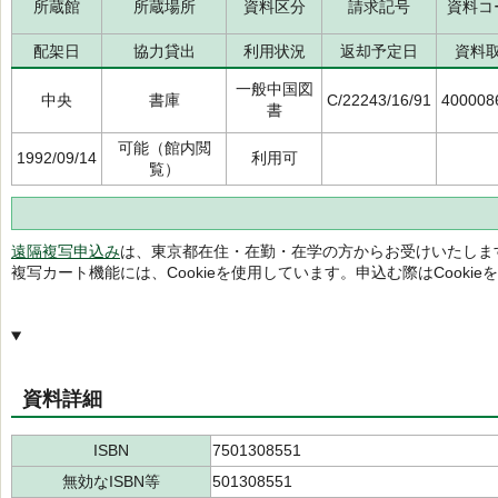
所蔵館
所蔵場所
資料区分
請求記号
資料コ
配架日
協力貸出
利用状況
返却予定日
資料
一般中国図
中央
書庫
C/22243/16/91
400008
書
可能（館内閲
1992/09/14
利用可
覧）
遠隔複写申込み
は、東京都在住・在勤・在学の方からお受けいたしま
複写カート機能には、Cookieを使用しています。申込む際はCooki
資料詳細
ISBN
7501308551
無効なISBN等
501308551