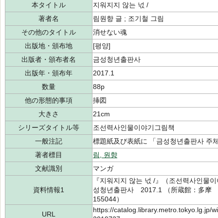
本タイトル
지워지지 않는 넋 /
著者名
림원향 글 ; 조기철 그림
その他のタイトル
消せない魂
出版地・頒布地
[평양]
出版者・頒布者名
금성청년출판사
出版年・頒布年
2017.1
数量
88p
他の形態的事項
挿図
大きさ
21cm
シリーズタイトル等
조선력사인물이야기그림책
一般注記
標題紙及び表紙に 「금성청년출판사 주체10
著者標目
림, 원향
文献識別
マンガ
『지워지지 않는 넋 /』（조선력사인물이
資料情報1
성청년출판사 2017.1 （所蔵館：多摩 
155044）
https://catalog.library.metro.tokyo.lg.jp
URL