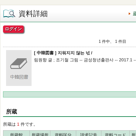
資料詳細
ログイン
1 件中、 1 件目
[ 中韓図書 ] 지워지지 않는 넋 /
림원향 글 ; 조기철 그림 -- 금성청년출판사 -- 2017.1 -
所蔵
所蔵は
1
件です。
所蔵館
所蔵場所
資料区分
請求記号
資料コード
所