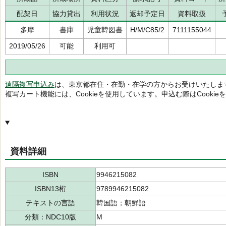
配架日
協力貸出
利用状況
返却予定日
資料取扱
多摩
書庫
児童韓図書
H/M/C85/2
7111155044
2019/05/26
可能
利用可
遠隔複写申込み
は、東京都在住・在勤・在学の方からお受けいたしま
複写カート機能には、Cookieを使用しています。申込む際はCooki
資料詳細
ISBN
9946215082
ISBN13桁
9789946215082
テキストの言語
韓国語；朝鮮語
分類：NDC10版
M