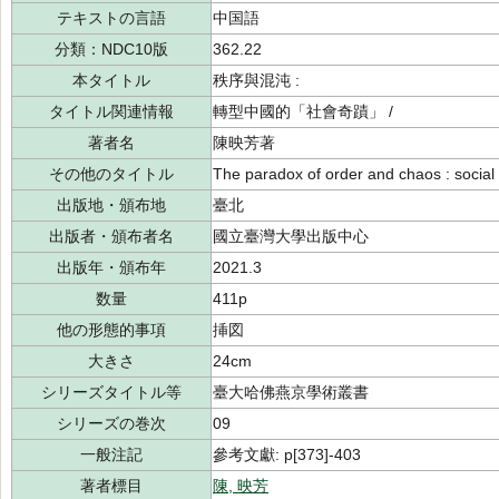
テキストの言語
中国語
分類：NDC10版
362.22
本タイトル
秩序與混沌 :
タイトル関連情報
轉型中國的「社會奇蹟」 /
著者名
陳映芳著
その他のタイトル
The paradox of order and chaos : social st
出版地・頒布地
臺北
出版者・頒布者名
國立臺灣大學出版中心
出版年・頒布年
2021.3
数量
411p
他の形態的事項
挿図
大きさ
24cm
シリーズタイトル等
臺大哈佛燕京學術叢書
シリーズの巻次
09
一般注記
參考文獻: p[373]-403
著者標目
陳, 映芳