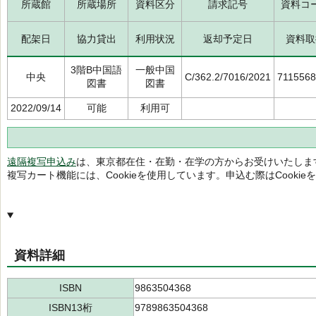
所蔵館
所蔵場所
資料区分
請求記号
資料コ
配架日
協力貸出
利用状況
返却予定日
資料取
3階B中国語
一般中国
中央
C/362.2/7016/2021
711556
図書
図書
2022/09/14
可能
利用可
遠隔複写申込み
は、東京都在住・在勤・在学の方からお受けいたしま
複写カート機能には、Cookieを使用しています。申込む際はCooki
資料詳細
ISBN
9863504368
ISBN13桁
9789863504368