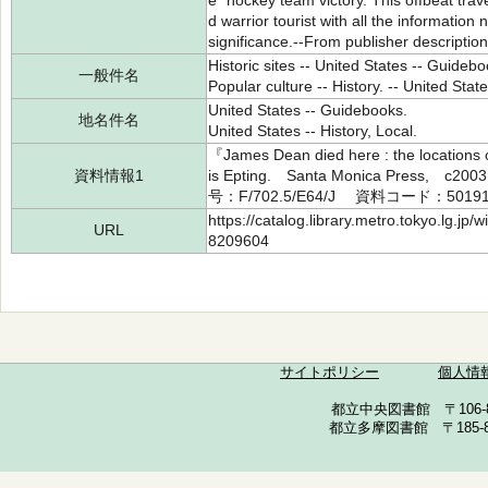
e" hockey team victory. This offbeat trav
d warrior tourist with all the information 
significance.--From publisher description
Historic sites -- United States -- Guidebo
一般件名
Popular culture -- History. -- United Stat
United States -- Guidebooks.
地名件名
United States -- History, Local.
『James Dean died here : the locations
資料情報1
is Epting. Santa Monica Press, c
号：F/702.5/E64/J 資料コード：50191
https://catalog.library.metro.tokyo.lg.jp
URL
8209604
サイトポリシー
個人情
都立中央図書館 〒106-857
都立多摩図書館 〒185-852