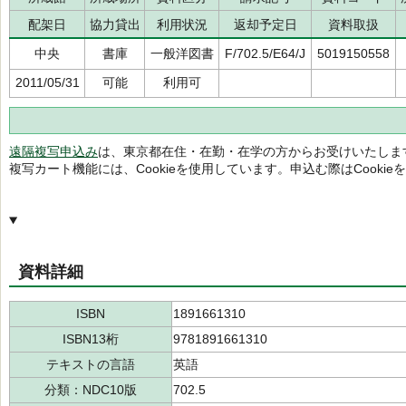
配架日
協力貸出
利用状況
返却予定日
資料取扱
中央
書庫
一般洋図書
F/702.5/E64/J
5019150558
2011/05/31
可能
利用可
遠隔複写申込み
は、東京都在住・在勤・在学の方からお受けいたしま
複写カート機能には、Cookieを使用しています。申込む際はCooki
資料詳細
ISBN
1891661310
ISBN13桁
9781891661310
テキストの言語
英語
分類：NDC10版
702.5