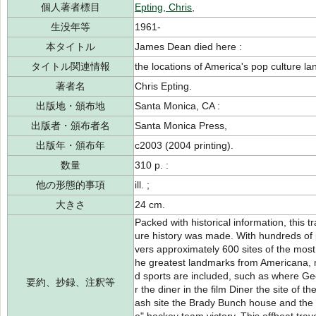
個人著者標目
Epting, Chris,
生没年等
1961-
本タイトル
James Dean died here :
タイトル関連情報
the locations of America's pop culture l
著者名
Chris Epting.
出版地・頒布地
Santa Monica, CA :
出版者・頒布者名
Santa Monica Press,
出版年・頒布年
c2003 (2004 printing).
数量
310 p. :
他の形態的事項
ill. ;
大きさ
24 cm.
Packed with historical information, this t
ure history was made. With hundreds of 
vers approximately 600 sites of the mos
he greatest landmarks from Americana, mo
d sports are included, such as where G
要約、抄録、注釈等
r the diner in the film Diner the site of 
ash site the Brady Bunch house and the 