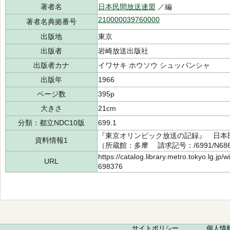
著者名
日本民間放送連盟
／編
210000039760000
著者名典拠番号
出版地
東京
出版者
岩崎放送出版社
出版者カナ
イワサキ ホウソウ シュッパンシャ
出版年
1966
ページ数
395p
大きさ
21cm
分類：都立NDC10版
699.1
『東京オリンピック放送の記録』 日本民
資料情報1
（所蔵館：多摩 請求記号：/6991/N686
https://catalog.library.metro.tokyo.lg.jp
URL
698376
サイトポリシー
個人情