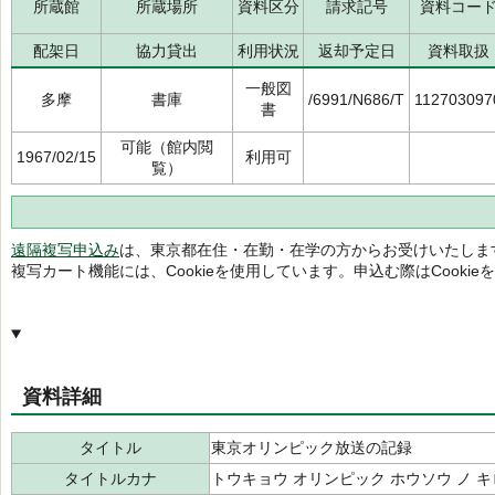
所蔵館
所蔵場所
資料区分
請求記号
資料コー
配架日
協力貸出
利用状況
返却予定日
資料取扱
一般図
多摩
書庫
/6991/N686/T
112703097
書
可能（館内閲
1967/02/15
利用可
覧）
遠隔複写申込み
は、東京都在住・在勤・在学の方からお受けいたしま
複写カート機能には、Cookieを使用しています。申込む際はCooki
資料詳細
タイトル
東京オリンピック放送の記録
タイトルカナ
トウキョウ オリンピック ホウソウ ノ 