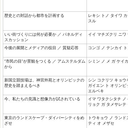
歴史との対話から都市を計画する
レキシ トノ タイワ カ
スル
いい街づくりには何が必要か ／ パネルディ
イイ マチズクリ ニワ 
スカッション
今後の展開とメディアの役目 ／ 質疑応答
コンゴ ノ テンカイ ト
“市民の目”が景観をつくる ／ アムステルダム
シミン ノ メ ガ ケイ
から
新国立競技場は、神宮外苑とオリンピックの
シン コクリツ キョウ
歴史を踏まえるべき
ガイエン ト オリンピッ
エルベキ
今、私たちの見識と想像力が試されている
イマ ワタクシタチ ノ
リョク ガ タメサレテ
東京のランドスケープ・ダイバーシティをめ
トウキョウ ノ ランド
ざせ
ティ オ メザセ