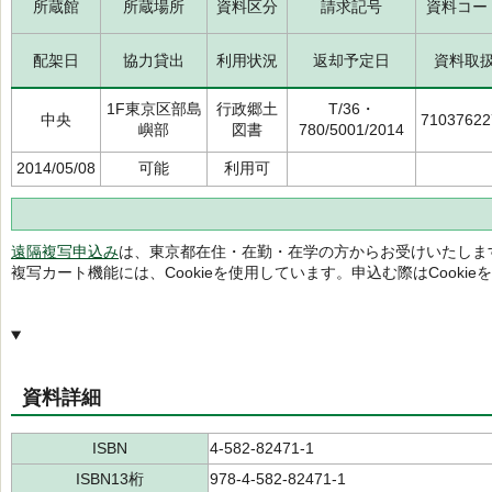
所蔵館
所蔵場所
資料区分
請求記号
資料コー
配架日
協力貸出
利用状況
返却予定日
資料取
1F東京区部島
行政郷土
T/36・
中央
71037622
嶼部
図書
780/5001/2014
2014/05/08
可能
利用可
遠隔複写申込み
は、東京都在住・在勤・在学の方からお受けいたしま
複写カート機能には、Cookieを使用しています。申込む際はCooki
資料詳細
ISBN
4-582-82471-1
ISBN13桁
978-4-582-82471-1