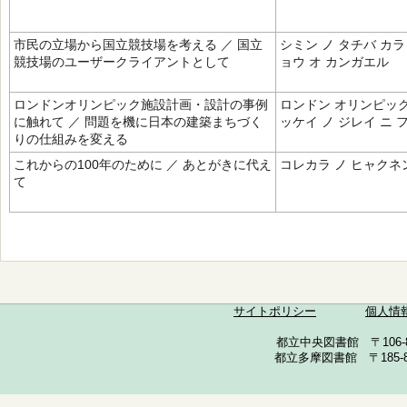
市民の立場から国立競技場を考える ／ 国立
シミン ノ タチバ カ
競技場のユーザークライアントとして
ョウ オ カンガエル
ロンドンオリンピック施設計画・設計の事例
ロンドン オリンピック
に触れて ／ 問題を機に日本の建築まちづく
ッケイ ノ ジレイ ニ 
りの仕組みを変える
これからの100年のために ／ あとがきに代え
コレカラ ノ ヒャクネン
て
サイトポリシー
個人情
都立中央図書館 〒106-857
都立多摩図書館 〒185-852