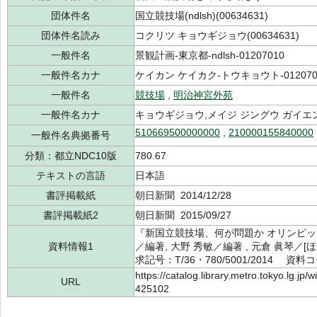
団体件名
国立競技場(ndlsh)(00634631)
団体件名読み
コクリツ キョウギジョウ(00634631)
一般件名
景観計画-東京都-ndlsh-01207010
一般件名カナ
ケイカン ケイカク-トウキョウト-012070
一般件名
競技場
,
明治神宮外苑
一般件名カナ
キョウギジョウ,メイジ ジングウ ガイエ
510669500000000
,
210000155840000
一般件名典拠番号
分類：都立NDC10版
780.67
テキストの言語
日本語
書評掲載紙
朝日新聞 2014/12/28
書評掲載紙2
朝日新聞 2015/09/27
『新国立競技場、何が問題か オリンピック
資料情報1
／編著, 大野 秀敏／編著 , 元倉 眞琴／
求記号：T/36・780/5001/2014 資料コ
https://catalog.library.metro.tokyo.lg.jp
URL
425102