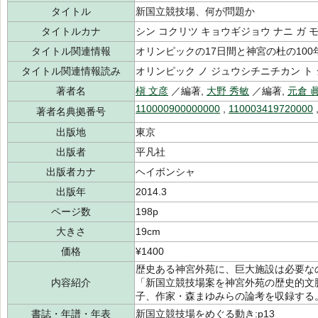
タイトル
新国立競技場、何が問題か
タイトルカナ
シン コクリツ キョウギジョウ ナニ ガ 
タイトル関連情報
オリンピックの17日間と神宮の杜の100
タイトル関連情報読み
オリンピック ノ ジュウシチニチカン ト 
著者名
槇 文彦
／編著,
大野 秀敏
／編著,
元倉 
110000900000000
,
110003419720000
著者名典拠番号
出版地
東京
出版者
平凡社
出版者カナ
ヘイボンシャ
出版年
2014.3
ページ数
198p
大きさ
19cm
価格
¥1400
歴史ある神宮外苑に、巨大施設は必要なのか
内容紹介
「新国立競技場案を神宮外苑の歴史的文
子、作家・森まゆみらの論考を収録する
書誌・年譜・年表
新国立競技場をめぐる動き:p13