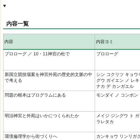
内容一覧
内容
内容ヨミ
プロローグ ／ 10・11神宮の杜で
プロローグ
新国立競技場案を神宮外苑の歴史的文脈の中
シン コクリツ キョウ
で考える
グウ ガイエン ノ レ
ナカ デ カンガエル
問題の根本はプログラムにある
モンダイ ノ コンポン 
明治神宮と外苑はいかにつくられたか
メイジ ジングウ ト ガ
ラレタカ
環境倫理学から街づくりへ
カンキョウ リンリガク