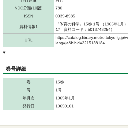
刊行頻度
月刊
NDC分類(10版)
780
ISSN
0039-8985
『体育の科学』15巻 1号 （1965年1月
資料情報1
ｸ// 資料コード：5013743254）
https://catalog.library.metro.tokyo.lg.jp/
URL
lang=ja&bibid=2215138184
巻号詳細
巻
15巻
号
1号
年月次
1965年1月
発行日
19650101