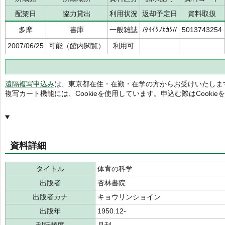
配架日
協力貸出
利用状況
返却予定日
資料取扱
多摩
書庫
一般雑誌
/ﾀｲｲｸﾉｶｶｸ//
5013743254
2007/06/25
可能（館内閲覧）
利用可
遠隔複写申込み
は、東京都在住・在勤・在学の方からお受けいたしま
複写カート機能には、Cookieを使用しています。申込む際はCooki
資料詳細
タイトル
体育の科学
出版者
杏林書院
出版者カナ
キョウリンショイン
出版年
1950.12-