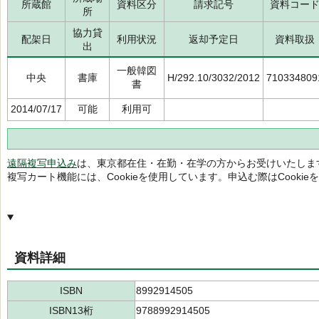
所蔵館
資料区分
請求記号
資料コー
所
協力貸
配架日
利用状況
返却予定日
資料取扱
出
一般韓図
中央
書庫
H/292.10/3032/2012
710334809
書
2014/07/17
可能
利用可
遠隔複写申込み
は、東京都在住・在勤・在学の方からお受けいたしま
複写カート機能には、Cookieを使用しています。申込む際はCooki
資料詳細
ISBN
8992914505
ISBN13桁
9788992914505