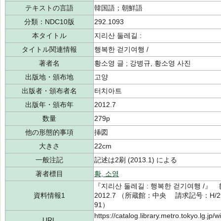
テキストの言語
韓国語；朝鮮語
分類：NDC10版
292.1093
本タイトル
지리산 둘레길 :
タイトル関連情報
행복한 걷기여행 /
著者名
황소영 글 ; 강병규, 황소영 사진
出版地・頒布地
고양
出版者・頒布者名
터치아트
出版年・頒布年
2012.7
数量
279p
他の形態的事項
挿図
大きさ
22cm
一般注記
記述は2刷 (2013.1) による
著者標目
황, 소영
『지리산 둘레길 : 행복한 걷기여행 /』
資料情報1
2012.7 （所蔵館：中央 請求記号：H/292
91）
https://catalog.library.metro.tokyo.lg.jp
URL