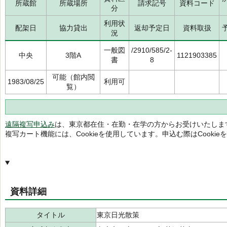
所蔵館
所蔵場所
請求記号
資料コード
分
利用状
配架日
協力貸出
返却予定日
資料取扱
況
一般図
/2910/585/2-
中央
3階A
1121903385
書
8
可能（館内閲
1983/08/25
利用可
覧）
遠隔複写申込み
は、東京都在住・在勤・在学の方からお受けいたしま
複写カート機能には、Cookieを使用しています。申込む際はCooki
資料詳細
タイトル
東京日光散策