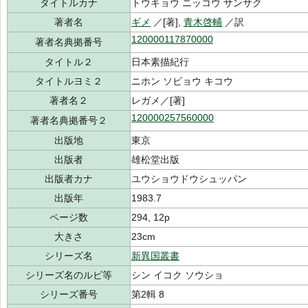
タイトルカナ
トウキョウ ニッコウ サンサク
著者名
ギメ
／[著],
青木啓輔
／訳
120000117870000
著者名典拠番号
タイトル２
日本素描紀行
タイトルヨミ２
ニホン ソビョウ キコウ
著者名２
レガメ／[著]
120000257560000
著者名典拠番号２
出版地
東京
出版者
雄松堂出版
出版者カナ
ユウショウドウシュッパン
出版年
1983.7
ページ数
294, 12p
大きさ
23cm
シリーズ名
新異国叢書
シリーズ名のルビ等
シン イコク ソウショ
シリーズ番号
第2輯 8