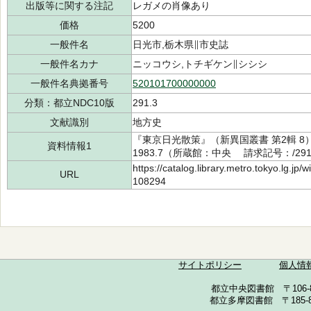
出版等に関する注記
レガメの肖像あり
価格
5200
一般件名
日光市,栃木県∥市史誌
一般件名カナ
ニッコウシ,トチギケン∥シシシ
一般件名典拠番号
520101700000000
分類：都立NDC10版
291.3
文献識別
地方史
『東京日光散策』（新異国叢書 第2輯 8
資料情報1
1983.7（所蔵館：中央 請求記号：/2910
https://catalog.library.metro.tokyo.lg.jp
URL
108294
サイトポリシー
個人情
都立中央図書館 〒106-857
都立多摩図書館 〒185-852