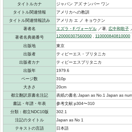
タイトルカナ
ジャパン アズ ナンバー ワン
タイトル関連情報
アメリカへの教訓
タイトル関連情報読み
アメリカ エ ノ キョウクン
著者名
エズラ・F.ヴォーゲル
／著,
広中和歌子
120000307560000
,
110000840810000
著者名典拠番号
出版地
東京
出版者
ティビーエス・ブリタニカ
出版者カナ
ティビーエスブリタニカ
出版年
1979.6
ページ数
310p
大きさ
20cm
都立翻訳原書名注記
表紙の書名:Japan as No.1 Japan as nu
書誌・年譜・年表
参考文献:p304〜310
分類：都立NDC10版
302.1
注記のタイトル
Japan as No 1
テキストの言語
日本語