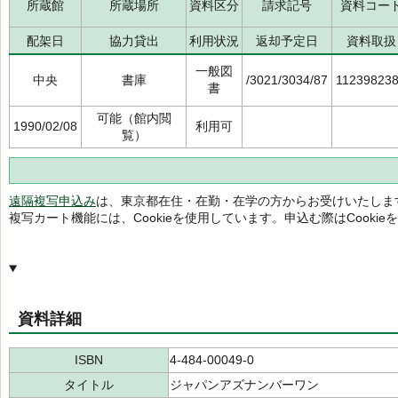
所蔵館
所蔵場所
資料区分
請求記号
資料コー
配架日
協力貸出
利用状況
返却予定日
資料取扱
一般図
中央
書庫
/3021/3034/87
11239823
書
可能（館内閲
1990/02/08
利用可
覧）
遠隔複写申込み
は、東京都在住・在勤・在学の方からお受けいたしま
複写カート機能には、Cookieを使用しています。申込む際はCooki
資料詳細
ISBN
4-484-00049-0
タイトル
ジャパンアズナンバーワン