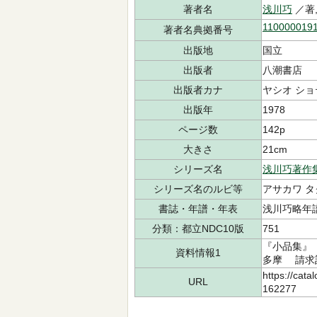
著者名
浅川巧
／著
110000019
著者名典拠番号
出版地
国立
出版者
八潮書店
出版者カナ
ヤシオ ショ
出版年
1978
ページ数
142p
大きさ
21cm
シリーズ名
浅川巧著作
シリーズ名のルビ等
アサカワ タ
書誌・年譜・年表
浅川巧略年譜:p
分類：都立NDC10版
751
『小品集』
資料情報1
多摩 請求記号
https://cata
URL
162277