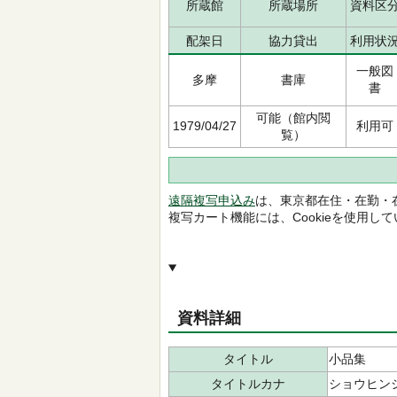
所蔵館
所蔵場所
資料区
配架日
協力貸出
利用状
一般図
多摩
書庫
書
可能（館内閲
1979/04/27
利用可
覧）
遠隔複写申込み
は、東京都在住・在勤・
複写カート機能には、Cookieを使用し
資料詳細
タイトル
小品集
タイトルカナ
ショウヒン