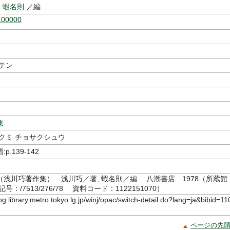
,
蝦名則
／編
100000
テン
集
クミ チョサクシュウ
.139-142
（浅川巧著作集） 浅川巧／著, 蝦名則／編 八潮書店 1978（所蔵館
：/7513/276/78 資料コード：1122151070）
log.library.metro.tokyo.lg.jp/winj/opac/switch-detail.do?lang=ja&bibid=11
ページの先