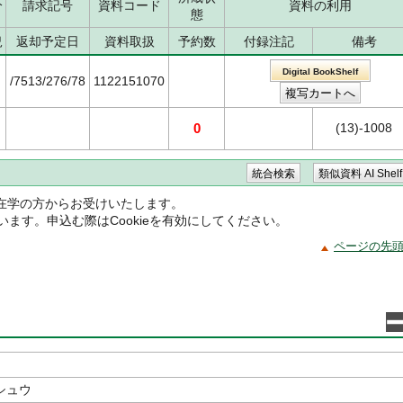
分
請求記号
資料コード
資料の利用
態
況
返却予定日
資料取扱
予約数
付録注記
備考
Digital BookShelf
/7513/276/78
1122151070
0
(13)-1008
在学の方からお受けいたします。
ています。申込む際はCookieを有効にしてください。
ページの先
シュウ