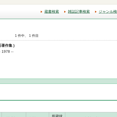
蔵書検索
雑誌記事検索
ジャンル検
1 件中、 1 件目
巧著作集 )
978 --
所蔵状