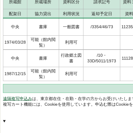
所蔵館
所蔵場所
資料区分
請求記号
資料
配架日
協力貸出
利用状況
返却予定日
資
中央
書庫
一般図書
/3354/46/73
1123
可能（館内閲
1974/03/28
利用可
覧）
行政郷土図
/10・
中央
書庫
1112
書
33D/5011/1973
可能（館内閲
1987/12/15
利用可
覧）
遠隔複写申込み
は、東京都在住・在勤・在学の方からお受けいたしま
複写カート機能には、Cookieを使用しています。申込む際はCooki