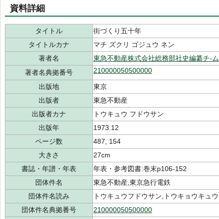
資料詳細
タイトル
街づくり五十年
タイトルカナ
マチ ズクリ ゴジュウ ネン
著者名
東急不動産株式会社総務部社史編纂チ-ム
210000050500000
著者名典拠番号
出版地
東京
出版者
東急不動産
出版者カナ
トウキュウ フドウサン
出版年
1973.12
ページ数
487, 154
大きさ
27cm
書誌・年譜・年表
年表・参考図書:巻末p106-152
団体件名
東急不動産,東京急行電鉄
団体件名読み
トウキュウフドウサン,トウキョウキュ
団体件名典拠番号
210000050500000