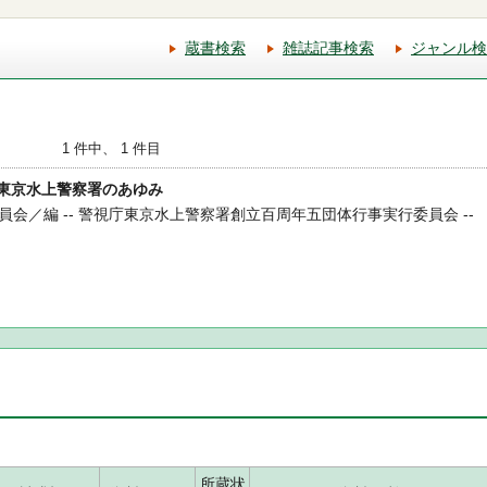
蔵書検索
雑誌記事検索
ジャンル検
1 件中、 1 件目
年 東京水上警察署のあゆみ
会／編 -- 警視庁東京水上警察署創立百周年五団体行事実行委員会 --
所蔵状