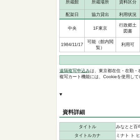
所蔵館
所蔵場所
資料区分
配架日
協力貸出
利用状況
行政郷土
中央
1F東京
図書
可能（館内閲
1984/11/17
利用可
覧）
遠隔複写申込み
は、東京都在住・在勤・
複写カート機能には、Cookieを使用し
資料詳細
タイトル
みなとと百
タイトルカナ
ミナト ト 