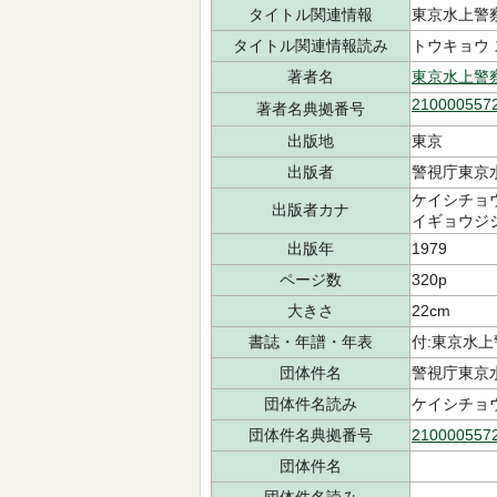
タイトル関連情報
東京水上警
タイトル関連情報読み
トウキョウ 
著者名
東京水上警
210000557
著者名典拠番号
出版地
東京
出版者
警視庁東京
ケイシチョ
出版者カナ
イギョウジ
出版年
1979
ページ数
320p
大きさ
22cm
書誌・年譜・年表
付:東京水上警
団体件名
警視庁東京
団体件名読み
ケイシチョウ
団体件名典拠番号
210000557
団体件名