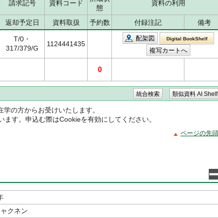
請求記号
資料コード
資料の利用
態
返却予定日
資料取扱
予約数
付録注記
備考
配架図
T/0・
Digital BookShelf
1124441435
317/379/G
0
在学の方からお受けいたします。
ています。申込む際はCookieを有効にしてください。
ページの先
年
ヒャクネン