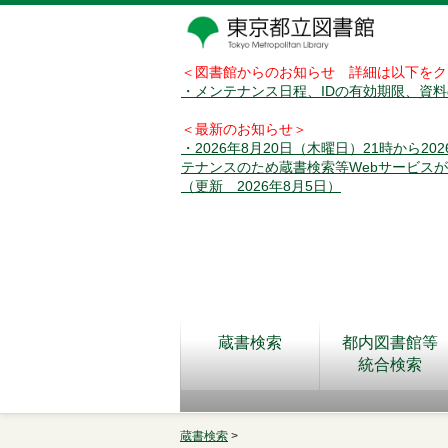
＜図書館からのお知らせ 詳細は以下をク
・メンテナンス日程、IDの有効期限、資
＜最新のお知らせ＞
・2026年8月20日（木曜日）21時から2
テナンスのため蔵書検索等Webサービス
（更新 2026年8月5日）
蔵書検索
都内図書館等
統合検索
蔵書検索
>