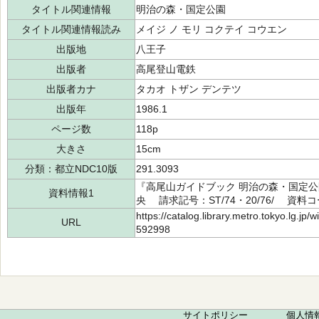
タイトル関連情報
明治の森・国定公園
タイトル関連情報読み
メイジ ノ モリ コクテイ コウエン
出版地
八王子
出版者
高尾登山電鉄
出版者カナ
タカオ トザン デンテツ
出版年
1986.1
ページ数
118p
大きさ
15cm
分類：都立NDC10版
291.3093
『高尾山ガイドブック 明治の森・国定公
資料情報1
央 請求記号：ST/74・20/76/ 資料コー
https://catalog.library.metro.tokyo.lg.jp
URL
592998
サイトポリシー
個人情