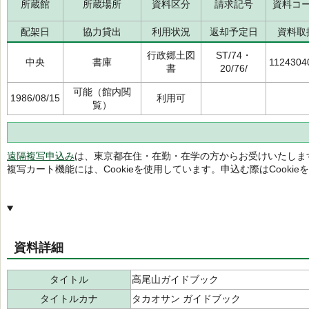
所蔵館
所蔵場所
資料区分
請求記号
資料コ
配架日
協力貸出
利用状況
返却予定日
資料取
行政郷土図
ST/74・
中央
書庫
1124304
書
20/76/
可能（館内閲
1986/08/15
利用可
覧）
遠隔複写申込み
は、東京都在住・在勤・在学の方からお受けいたしま
複写カート機能には、Cookieを使用しています。申込む際はCooki
資料詳細
タイトル
高尾山ガイドブック
タイトルカナ
タカオサン ガイドブック