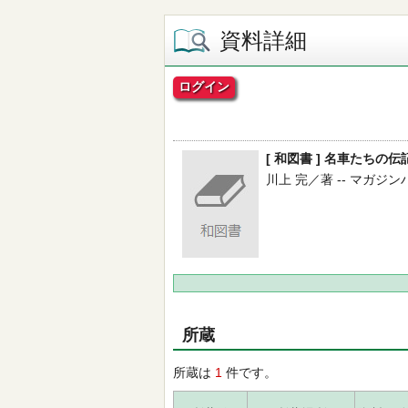
資料詳細
ログイン
[ 和図書 ] 名車たちの伝記 ( 
川上 完／著 -- マガジンハウス
所蔵
所蔵は
1
件です。