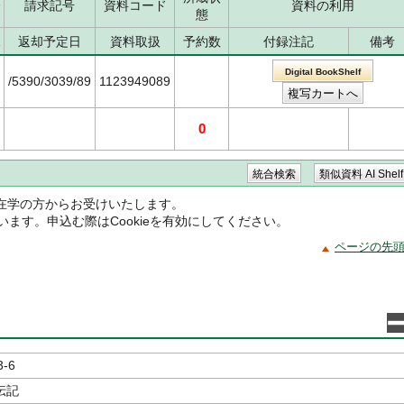
分
請求記号
資料コード
資料の利用
態
況
返却予定日
資料取扱
予約数
付録注記
備考
Digital BookShelf
/5390/3039/89
1123949089
0
在学の方からお受けいたします。
ています。申込む際はCookieを有効にしてください。
ページの先
3-6
伝記