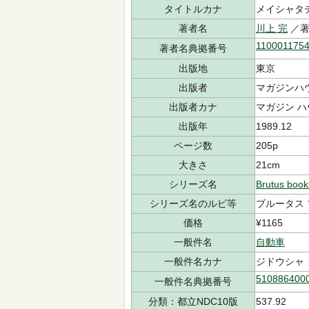
タイトルカナ
メイシャタチ
著者名
川上 完
／
110001175
著者名典拠番号
出版地
東京
出版者
マガジンハ
出版者カナ
マガジン ハ
出版年
1989.12
ページ数
205p
大きさ
21cm
シリーズ名
Brutus book
シリーズ名のルビ等
ブルータス
価格
¥1165
一般件名
自動車
一般件名カナ
ジドウシャ
510886400
一般件名典拠番号
分類：都立NDC10版
537.92