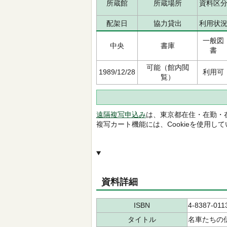
所蔵館
所蔵場所
資料区
配架日
協力貸出
利用状
一般図
中央
書庫
書
可能（館内閲
1989/12/28
利用可
覧）
遠隔複写申込み
は、東京都在住・在勤・
複写カート機能には、Cookieを使用し
資料詳細
ISBN
4-8387-011
タイトル
名車たちの