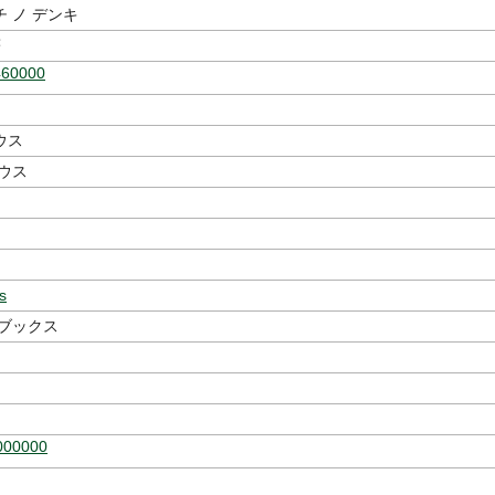
 ノ デンキ
著
460000
ウス
ウス
s
 ブックス
000000