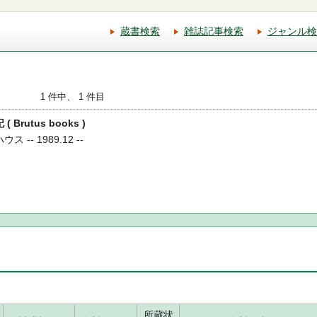
蔵書検索
雑誌記事検索
ジャンル検
1 件中、 1 件目
Brutus books )
 -- 1989.12 --
所蔵状