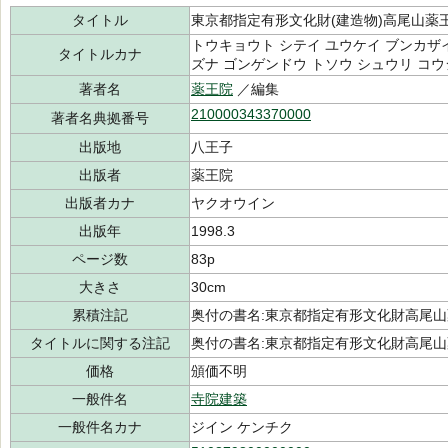
タイトル
東京都指定有形文化財(建造物)高尾山薬
トウキョウト シテイ ユウケイ ブンカザ
タイトルカナ
ズナ ゴンゲンドウ トソウ シュウリ コ
著者名
薬王院
／編集
210000343370000
著者名典拠番号
出版地
八王子
出版者
薬王院
出版者カナ
ヤクオウイン
出版年
1998.3
ページ数
83p
大きさ
30cm
累積注記
奥付の書名:東京都指定有形文化財高尾
タイトルに関する注記
奥付の書名:東京都指定有形文化財高尾
価格
頒価不明
一般件名
寺院建築
一般件名カナ
ジイン ケンチク