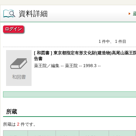
資料詳細
ログイン
1 件中、 1 件目
[ 和図書 ] 東京都指定有形文化財(建造物)高尾山薬
告書
薬王院／編集 -- 薬王院 -- 1998.3 --
所蔵
所蔵は
2
件です。