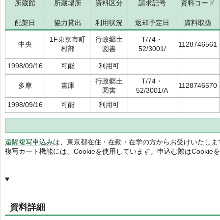
所蔵館
所蔵場所
資料区分
請求記号
資料コード
配架日
協力貸出
利用状況
返却予定日
資料取扱
1F東京市町
行政郷土
T/74・
中央
1128746561
村部
図書
52/3001/
1998/09/16
可能
利用可
行政郷土
T/74・
多摩
書庫
1128746570
図書
52/3001/A
1998/09/16
可能
利用可
遠隔複写申込み
は、東京都在住・在勤・在学の方からお受けいたしま
複写カート機能には、Cookieを使用しています。申込む際はCooki
資料詳細