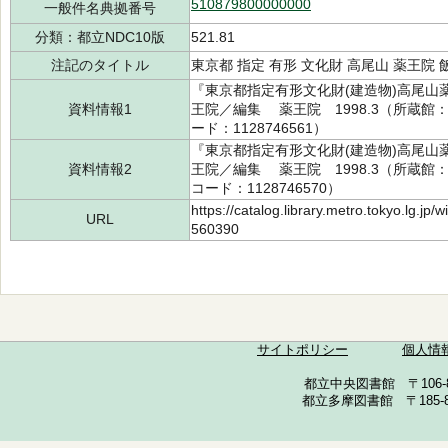
510879800000000
一般件名典拠番号
分類：都立NDC10版
521.81
注記のタイトル
東京都 指定 有形 文化財 高尾山 薬王院 
『東京都指定有形文化財(建造物)高尾
資料情報1
王院／編集 薬王院 1998.3（所蔵館：中
ード：1128746561）
『東京都指定有形文化財(建造物)高尾
資料情報2
王院／編集 薬王院 1998.3（所蔵館：多
コード：1128746570）
https://catalog.library.metro.tokyo.lg.jp
URL
560390
サイトポリシー
個人情
都立中央図書館 〒106-857
都立多摩図書館 〒185-852