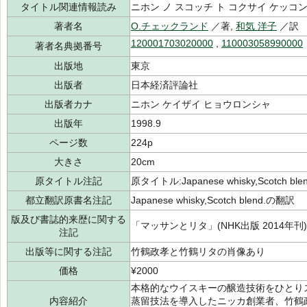
タイトル関連情報読み
ニホン ノ スコッチ ト コクサイ ケッコ
著者名
O.チェックランド
／著,
和気 洋子
／訳
120001703020000
,
110003058990000
著者名典拠番号
出版地
東京
出版者
日本経済評論社
出版者カナ
ニホン ケイザイ ヒョウロンシャ
出版年
1998.9
ページ数
224p
大きさ
20cm
原タイトル注記
原タイトル:Japanese whisky,Scotch ble
都立翻訳原書名注記
Japanese whisky,Scotch blend.の翻訳
版及び書誌的来歴に関する
「マッサンとリタ」(NHK出版 2014年
注記
出版等に関する注記
竹鶴政孝と竹鶴リタの肖像あり
価格
¥2000
本格的なウイスキーの醸造技術をひとり
内容紹介
蒸留技法を導入したニッカ創業者、竹鶴