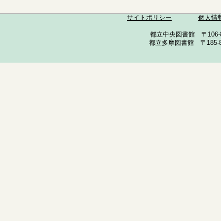
サイトポリシー
個人情
都立中央図書館 〒106-857
都立多摩図書館 〒185-852