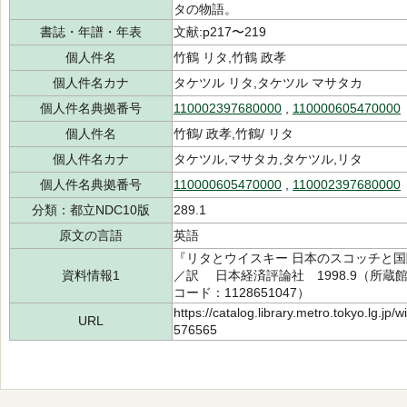
タの物語。
書誌・年譜・年表
文献:p217〜219
個人件名
竹鶴 リタ,竹鶴 政孝
個人件名カナ
タケツル リタ,タケツル マサタカ
個人件名典拠番号
110002397680000
,
110000605470000
個人件名
竹鶴/ 政孝,竹鶴/ リタ
個人件名カナ
タケツル,マサタカ,タケツル,リタ
個人件名典拠番号
110000605470000
,
110002397680000
分類：都立NDC10版
289.1
原文の言語
英語
『リタとウイスキー 日本のスコッチと国際
資料情報1
／訳 日本経済評論社 1998.9（所蔵館：
コード：1128651047）
https://catalog.library.metro.tokyo.lg.jp
URL
576565