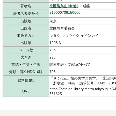
著者名
北区飛鳥山博物館
／編集
210000708150000
著者名典拠番号
出版地
東京
出版者
北区教育委員会
出版者カナ
キタク キョウイク イインカイ
出版年
1998.3
ページ数
79p
大きさ
29cm
書誌・年譜・年表
関連年表・文献:p74〜77
分類：都立NDC10版
708
『さく-La… 桜の美学と実学』 北区飛
資料情報1
（所蔵館：中央 請求記号：T/42・70/30
https://catalog.library.metro.tokyo.lg.jp
URL
581625