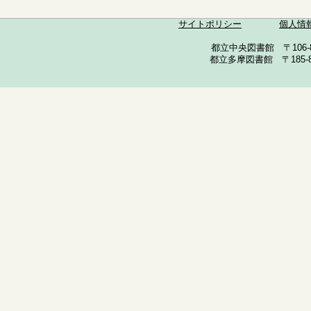
サイトポリシー
個人情
都立中央図書館 〒106-857
都立多摩図書館 〒185-852