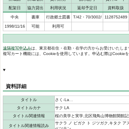
配架日
協力貸出
利用状況
返却予定日
資料取扱
中央
書庫
行政郷土図書
T/42・70/3002/
1128752489
1998/11/16
可能
利用可
遠隔複写申込み
は、東京都在住・在勤・在学の方からお受けいたしま
複写カート機能には、Cookieを使用しています。申込む際はCooki
資料詳細
タイトル
さく-La…
タイトルカナ
サク LA
タイトル関連情報
桜の美学と実学,北区飛鳥山博物館開館
サクラ ノ ビガク ト ジツガク,キタク 
タイトル関連情報読み
ベツテン