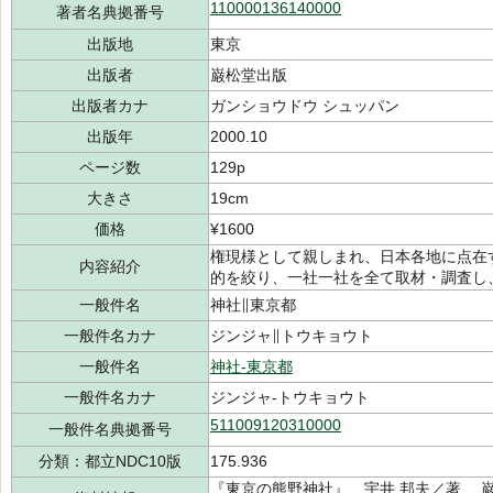
110000136140000
著者名典拠番号
出版地
東京
出版者
巌松堂出版
出版者カナ
ガンショウドウ シュッパン
出版年
2000.10
ページ数
129p
大きさ
19cm
価格
¥1600
権現様として親しまれ、日本各地に点在
内容紹介
的を絞り、一社一社を全て取材・調査し
一般件名
神社∥東京都
一般件名カナ
ジンジャ∥トウキョウト
一般件名
神社-東京都
一般件名カナ
ジンジャ-トウキョウト
511009120310000
一般件名典拠番号
分類：都立NDC10版
175.936
『東京の熊野神社』 宇井 邦夫／著 巌松