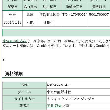
配架日
協力貸出
利用状況
返却予定日
資料取扱
中央
書庫
行政郷土図書
T/0・170/5002/
5001760637
2001/03/13
可能
利用可
遠隔複写申込み
は、東京都在住・在勤・在学の方からお受けいたしま
複写カート機能には、Cookieを使用しています。申込む際はCooki
資料詳細
ISBN
4-87356-914-1
タイトル
東京の熊野神社
タイトルカナ
トウキョウ ノ クマノ ジンジャ
著者名
宇井 邦夫
／著