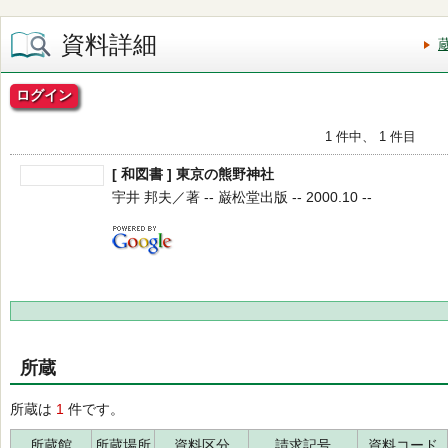
資料詳細
ログイン
1 件中、 1 件目
[ 和図書 ] 東京の熊野神社
宇井 邦夫／著 -- 巌松堂出版 -- 2000.10 --
所蔵
所蔵は
1
件です。
所蔵館
所蔵場所
資料区分
請求記号
資料コード