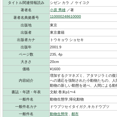
タイトル関連情報読み
シゼン カラ ノ ケイコク
著者名
小原 秀雄
／著
110000248610000
著者名典拠番号
出版地
東京
出版者
東京書籍
出版者カナ
トウキョウ ショセキ
出版年
2001.9
ページ数
235, 4p
大きさ
20cm
価格
¥1600
増加するクマネズミ、アタマジラミの復
内容紹介
への適応を強制された小動物たちの、人
動物の新しい動態を述べ、人間による動
書誌・年譜・年表
文献:巻末p1〜4
一般件名
動物生態学,帰化動物
一般件名カナ
ドウブツセイタイガク,キカドウブツ
一般件名
動物生態学
,
都市