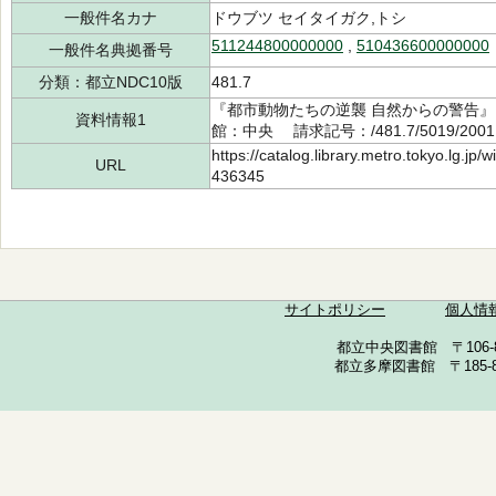
一般件名カナ
ドウブツ セイタイガク,トシ
511244800000000
,
510436600000000
一般件名典拠番号
分類：都立NDC10版
481.7
『都市動物たちの逆襲 自然からの警告』 
資料情報1
館：中央 請求記号：/481.7/5019/200
https://catalog.library.metro.tokyo.lg.jp
URL
436345
サイトポリシー
個人情
都立中央図書館 〒106-857
都立多摩図書館 〒185-852