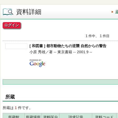
資料詳細
ログイン
1 件中、 1 件目
[ 和図書 ] 都市動物たちの逆襲 自然からの警告
小原 秀雄／著 -- 東京書籍 -- 2001.9 --
所蔵
所蔵は
1
件です。
所蔵館
所蔵場所
資料区分
請求記号
資料コード