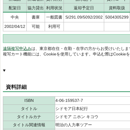
配架日
協力貸出
利用状況
返却予定日
資料取扱
中央
書庫
一般図書
S/291.09/5092/2002
5004305299
2002/04/12
可能
利用可
遠隔複写申込み
は、東京都在住・在勤・在学の方からお受けいたしま
複写カート機能には、Cookieを使用しています。申込む際はCooki
資料詳細
ISBN
4-06-159537-7
タイトル
シドモア日本紀行
タイトルカナ
シドモア ニホン キコウ
タイトル関連情報
明治の人力車ツアー