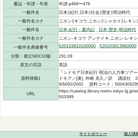
書誌・年譜・年表
年譜:p468〜476
一般件名
日本∥紀行,日本∥社会∥歴史∥明治時代
一般件名カナ
ニホン∥キコウ,ニホン∥シャカイ∥レキシ
一般件名
日本-紀行・案内記
,
日本-歴史-明治時代
一般件名カナ
ニホン-キコウ アンナイキ,ニホン-レキシ
520103810100000
,
520103813960000
一般件名典拠番号
分類：都立NDC10版
291.09
原文の言語
英語
『シドモア日本紀行 明治の人力車ツアー』
資料情報1
ドモア／[著], 外崎 克久／訳 講談社 2
9/5092/2002 資料コード：500430529
https://catalog.library.metro.tokyo.lg.jp
URL
553389
サイトポリシー
個人情