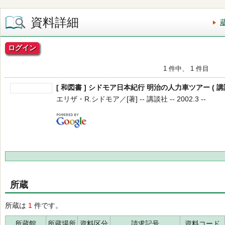
資料詳細
ログイン
1 件中、 1 件目
[ 和図書 ] シドモア日本紀行 明治の人力車ツアー ( 講談
エリザ・R.シドモア／[著] -- 講談社 -- 2002.3 --
所蔵
所蔵は
1
件です。
所蔵館
所蔵場所
資料区分
請求記号
資料コード