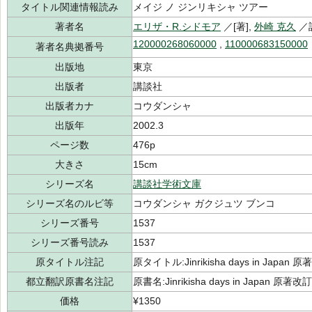
タイトル関連情報読み
メイジ ノ ジンリキシャ ツアー
著者名
エリザ・R.シドモア
／[著],
外崎 克久
／
120000268060000
,
110000683150000
著者名典拠番号
出版地
東京
出版者
講談社
出版者カナ
コウダンシャ
出版年
2002.3
ページ数
476p
大きさ
15cm
シリーズ名
講談社学術文庫
シリーズ名のルビ等
コウダンシャ ガクジュツ ブンコ
シリーズ番号
1537
シリーズ番号読み
1537
原タイトル注記
原タイトル:Jinrikisha days in Japa
都立翻訳原書名注記
原書名:Jinrikisha days in Japan 原
価格
¥1350