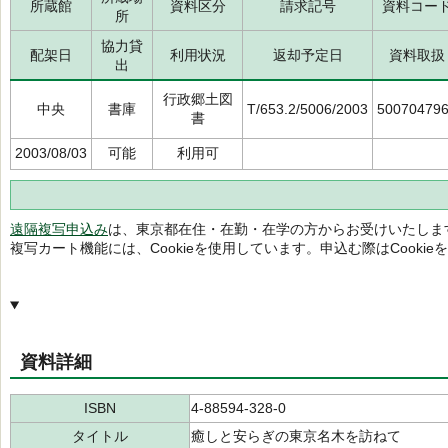
所蔵館
資料区分
請求記号
資料コー
所
協力貸
配架日
利用状況
返却予定日
資料取扱
出
行政郷土図
中央
書庫
T/653.2/5006/2003
50070479
書
2003/08/03
可能
利用可
遠隔複写申込み
は、東京都在住・在勤・在学の方からお受けいたしま
複写カート機能には、Cookieを使用しています。申込む際はCooki
資料詳細
ISBN
4-88594-328-0
タイトル
癒しと安らぎの東京名木を訪ねて