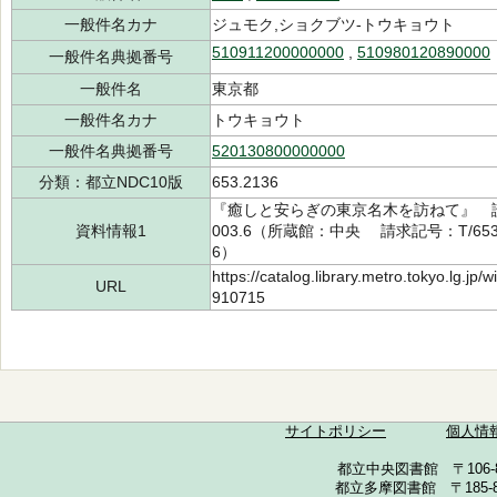
一般件名カナ
ジュモク,ショクブツ-トウキョウト
510911200000000
,
510980120890000
一般件名典拠番号
一般件名
東京都
一般件名カナ
トウキョウト
一般件名典拠番号
520130800000000
分類：都立NDC10版
653.2136
『癒しと安らぎの東京名木を訪ねて』 
資料情報1
003.6（所蔵館：中央 請求記号：T/653.2
6）
https://catalog.library.metro.tokyo.lg.jp
URL
910715
サイトポリシー
個人情
都立中央図書館 〒106-857
都立多摩図書館 〒185-852