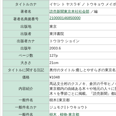
タイトルカナ
イヤシ ト ヤスラギ ノ トウキョウ メイボ
著者名
読売新聞東京本社社会部
／編
210000146850000
著者名典拠番号
出版地
東京
出版者
東洋書院
出版者カナ
トウヨウ ショイン
出版年
2003.6
ページ数
127p
大きさ
21cm
タイトルに関する注記
奥付のタイトル:癒しとやすらぎの東京
価格
¥1048
馬込文士村のクスノキ、倉沢の千年ヒノ
内容紹介
東京都内の由緒ある木々や地元の人々に
木々を季節ごとに掲載。『読売新聞』都
一般件名
樹木∥東京都
一般件名カナ
ジュモク∥トウキョウト
一般件名
樹木
,
植物-東京都