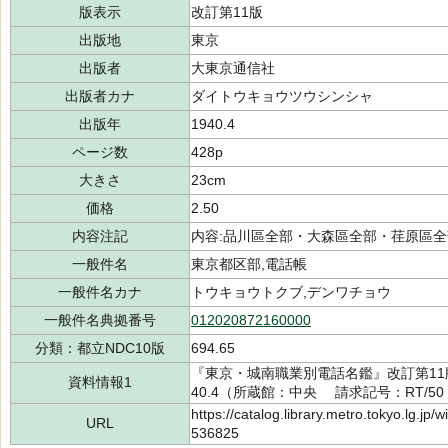
版表示
改訂第11版
出版地
東京
出版者
大東京通信社
出版者カナ
ダイトウキョウツウシンシャ
出版年
1940.4
ページ数
428p
大きさ
23cm
価格
2.50
内容注記
内容:品川區全部・大森區全部・荏原區
一般件名
東京都区部,電話帳
一般件名カナ
トウキョウトクブ,デンワチョウ
一般件名典拠番号
012020872160000
分類：都立NDC10版
694.65
『東京・城南職業別電話名鑑』改訂第11
資料情報1
40.4（所蔵館：中央 請求記号：RT/50・6
https://catalog.library.metro.tokyo.lg.jp
URL
536825