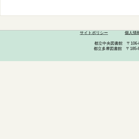
サイトポリシー
個人情
都立中央図書館 〒106-857
都立多摩図書館 〒185-852