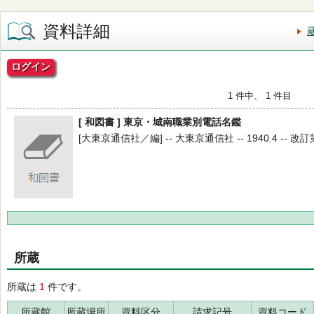
資料詳細
ログイン
1 件中、 1 件目
[ 和図書 ] 東京・城南職業別電話名鑑
[大東京通信社／編] -- 大東京通信社 -- 1940.4 -- 改
所蔵
所蔵は
1
件です。
所蔵館
所蔵場所
資料区分
請求記号
資料コード