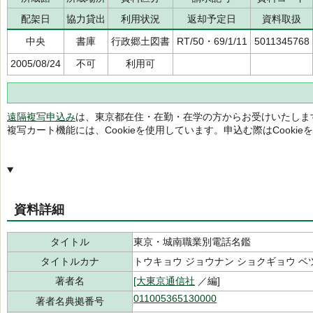
配架日
協力貸出
利用状況
返却予定日
資料取扱
中央
書庫
行政郷土図書
RT/50・69/1/11
5011345768
2005/08/24
不可
利用可
遠隔複写申込み
は、東京都在住・在勤・在学の方からお受けいたしま
複写カート機能には、Cookieを使用しています。申込む際はCooki
資料詳細
タイトル
東京・城南職業別電話名鑑
タイトルカナ
トウキョウ ジョウナン ショクギョウ ベ
著者名
[大東京通信社
／編]
011005365130000
著者名典拠番号