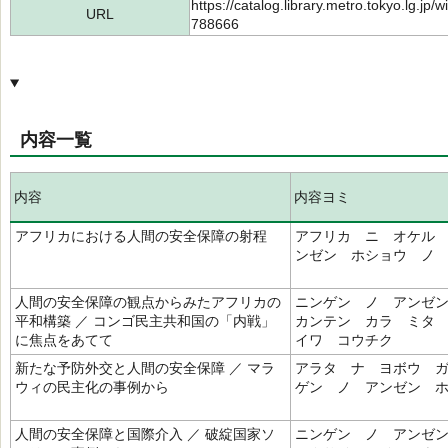
https://catalog.library.metro.tokyo.lg.jp
URL
788666
内容一覧
内容
内容ヨミ
アフリカにおける人間の安全保障の射程
アフリカ ニ オケル
ンゼン ホショウ ノ
人間の安全保障の観点からみたアフリカの
ニンゲン ノ アンゼ
平和構築 ／ コンゴ民主共和国の「内戦」
カンテン カラ ミタ
に焦点をあてて
イワ コウチク
新たな予防外交と人間の安全保障 ／ マラ
アラタ ナ ヨボウ 
ウィの民主化の事例から
ゲン ノ アンゼン 
人間の安全保障と国際介入 ／ 破綻国家ソ
ニンゲン ノ アンゼ