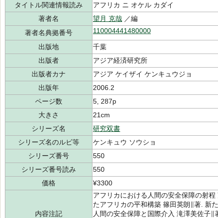
タイトル関連情報読み
アフリカ ニ オケル カダイ
著者名
望月 克哉
／編
110004441480000
著者名典拠番号
出版地
千葉
出版者
アジア経済研究所
出版者カナ
アジア ケイザイ ケンキュウジョ
出版年
2006.2
ページ数
5, 287p
大きさ
21cm
シリーズ名
研究双書
シリーズ名のルビ等
ケンキュウ ソウショ
シリーズ番号
550
シリーズ番号読み
550
価格
¥3300
アフリカにおける人間の安全保障の射程 
たアフリカの平和構築 篠田英朗∥著. 新
内容注記
人間の安全保障と国際介入 滝澤美佐子∥