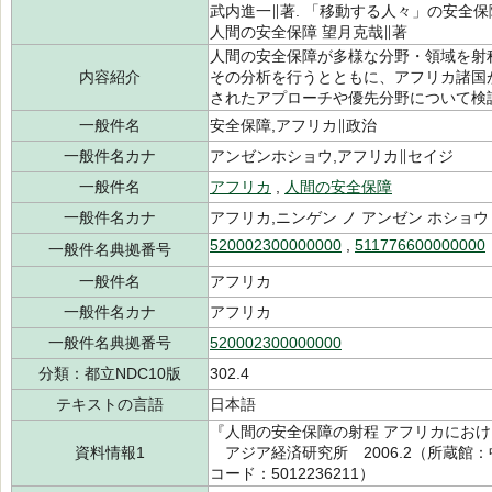
武内進一∥著. 「移動する人々」の安全保
人間の安全保障 望月克哉∥著
人間の安全保障が多様な分野・領域を射
内容紹介
その分析を行うとともに、アフリカ諸国
されたアプローチや優先分野について検
一般件名
安全保障,アフリカ∥政治
一般件名カナ
アンゼンホショウ,アフリカ∥セイジ
一般件名
アフリカ
,
人間の安全保障
一般件名カナ
アフリカ,ニンゲン ノ アンゼン ホショウ
520002300000000
,
511776600000000
一般件名典拠番号
一般件名
アフリカ
一般件名カナ
アフリカ
一般件名典拠番号
520002300000000
分類：都立NDC10版
302.4
テキストの言語
日本語
『人間の安全保障の射程 アフリカにおける
資料情報1
アジア経済研究所 2006.2（所蔵館：中央
コード：5012236211）