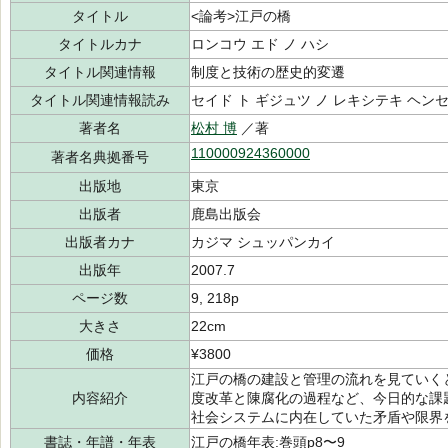
タイトル
<論考>江戸の橋
タイトルカナ
ロンコウ エド ノ ハシ
タイトル関連情報
制度と技術の歴史的変遷
タイトル関連情報読み
セイド ト ギジュツ ノ レキシテキ ヘン
著者名
松村 博
／著
110000924360000
著者名典拠番号
出版地
東京
出版者
鹿島出版会
出版者カナ
カジマ シュッパンカイ
出版年
2007.7
ページ数
9, 218p
大きさ
22cm
価格
¥3800
江戸の橋の建設と管理の流れを見ていく
内容紹介
度改革と陳腐化の過程など、今日的な課
社会システムに内在していた矛盾や限界
書誌・年譜・年表
江戸の橋年表:巻頭p8〜9