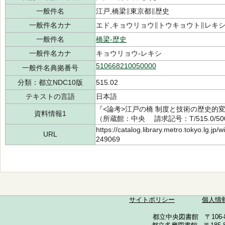
一般件名
江戸,橋梁∥東京都∥歴史
一般件名カナ
エド,キョウリョウ∥トウキョウト∥レキ
一般件名
橋梁-歴史
一般件名カナ
キョウリョウ-レキシ
510668210050000
一般件名典拠番号
分類：都立NDC10版
515.02
テキストの言語
日本語
『<論考>江戸の橋 制度と技術の歴史的変
資料情報1
（所蔵館：中央 請求記号：T/515.0/500
https://catalog.library.metro.tokyo.lg.jp
URL
249069
サイトポリシー
個人情
都立中央図書館 〒106-857