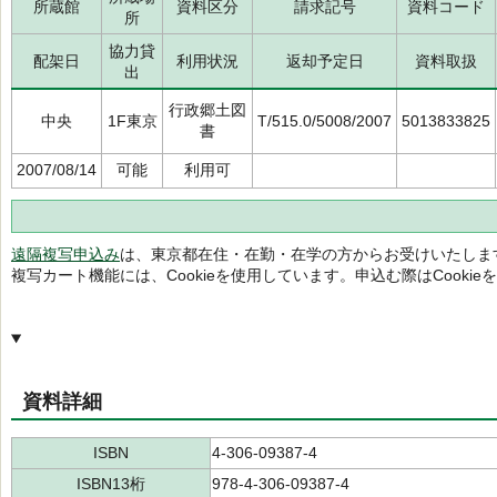
所蔵館
資料区分
請求記号
資料コード
所
協力貸
配架日
利用状況
返却予定日
資料取扱
出
行政郷土図
中央
1F東京
T/515.0/5008/2007
5013833825
書
2007/08/14
可能
利用可
遠隔複写申込み
は、東京都在住・在勤・在学の方からお受けいたしま
複写カート機能には、Cookieを使用しています。申込む際はCooki
資料詳細
ISBN
4-306-09387-4
ISBN13桁
978-4-306-09387-4