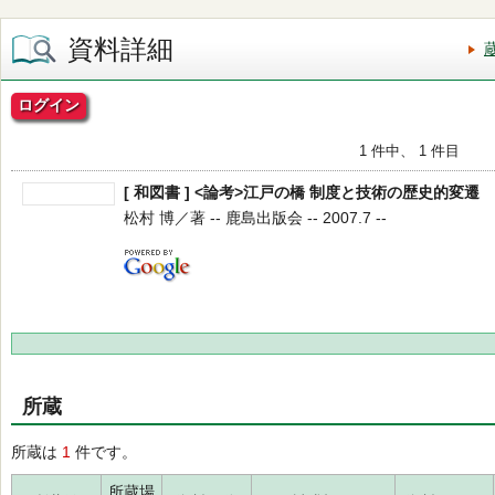
資料詳細
ログイン
1 件中、 1 件目
[ 和図書 ] <論考>江戸の橋 制度と技術の歴史的変遷
松村 博／著 -- 鹿島出版会 -- 2007.7 --
所蔵
所蔵は
1
件です。
所蔵場