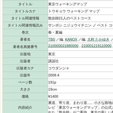
タイトル
東京ウォーキングマップ
タイトルカナ
トウキョウ ウォーキング マップ
タイトル関連情報
散歩師21人のベストコース
タイトル関連情報読み
サンポシ ニジュウイチニン ノ ベスト 
巻次
春・夏編
著者名
TBS
／編,
KANOX
／編,
大村 たかゆき
210000021880000
,
210001219110000
著者名典拠番号
出版地
東京
出版者
講談社
出版者カナ
コウダンシャ
出版年
2008.4
ページ数
191p
大きさ
19cm
価格
¥1400
裏道、寄り道、まわり道…。小さな路地
内容紹介
レビ「東京ウォーキングマップ」の公式
れた「散歩師」がご案内。東京の新しい