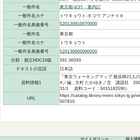
一般件名
東京都-紀行・案内記
一般件名カナ
トウキョウト-キコウ アンナイキ
520130810070000
一般件名典拠番号
一般件名
東京都
一般件名カナ
トウキョウト
一般件名典拠番号
520130800000000
分類：都立NDC10版
291.36093
テキストの言語
日本語
『東京ウォーキングマップ 散歩師21人のベ
資料情報1
X／編 , 大村 たかゆき／文 講談社 200
31/1 資料コード：5015182590）
https://catalog.library.metro.tokyo.lg.jp
URL
507810
サイトポリシー
個人情