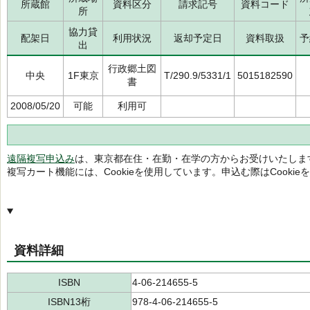
所蔵館
資料区分
請求記号
資料コード
所
協力貸
配架日
利用状況
返却予定日
資料取扱
予
出
行政郷土図
中央
1F東京
T/290.9/5331/1
5015182590
書
2008/05/20
可能
利用可
遠隔複写申込み
は、東京都在住・在勤・在学の方からお受けいたしま
複写カート機能には、Cookieを使用しています。申込む際はCooki
資料詳細
ISBN
4-06-214655-5
ISBN13桁
978-4-06-214655-5