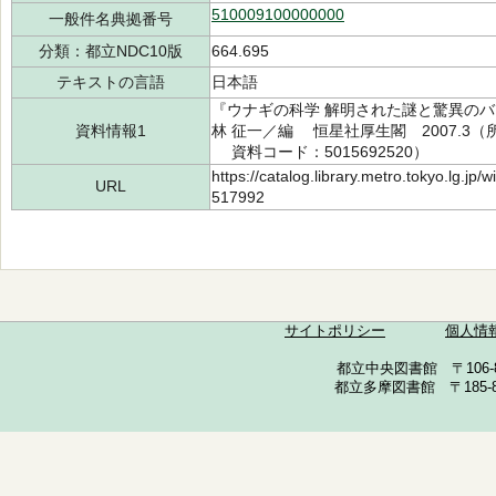
510009100000000
一般件名典拠番号
分類：都立NDC10版
664.695
テキストの言語
日本語
『ウナギの科学 解明された謎と驚異のバ
資料情報1
林 征一／編 恒星社厚生閣 2007.3（所蔵
資料コード：5015692520）
https://catalog.library.metro.tokyo.lg.jp
URL
517992
サイトポリシー
個人情
都立中央図書館 〒106-857
都立多摩図書館 〒185-852