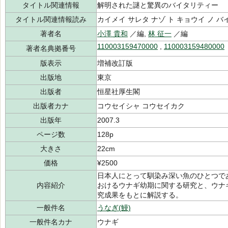
タイトル関連情報
解明された謎と驚異のバイタリティー
タイトル関連情報読み
カイメイ サレタ ナゾ ト キョウイ ノ 
著者名
小澤 貴和
／編,
林 征一
／編
110003159470000
,
110003159480000
著者名典拠番号
版表示
増補改訂版
出版地
東京
出版者
恒星社厚生閣
出版者カナ
コウセイシャ コウセイカク
出版年
2007.3
ページ数
128p
大きさ
22cm
価格
¥2500
日本人にとって馴染み深い魚のひとつで
内容紹介
おけるウナギ幼期に関する研究と、ウナ
究成果をもとに解説する。
一般件名
うなぎ(鰻)
一般件名カナ
ウナギ