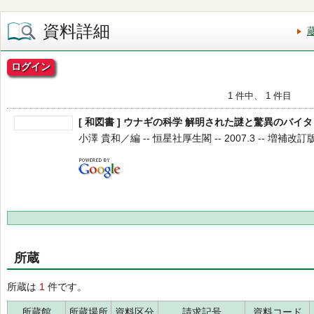
資料詳細
ログイン
1 件中、 1 件目
[ 和図書 ] ウナギの科学 解明された謎と驚異のバイ
小澤 貴和／編 -- 恒星社厚生閣 -- 2007.3 -- 増補改訂
所蔵
所蔵は
1
件です。
所蔵館
所蔵場所
資料区分
請求記号
資料コード