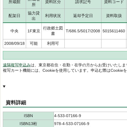
所蔵館
資料区分
請求記号
資料コード
所
協力貸
配架日
利用状況
返却予定日
資料取扱
出
行政郷土図
中央
1F東京
T/686.5/5017/2008
5015611460
書
2008/09/18
可能
利用可
遠隔複写申込み
は、東京都在住・在勤・在学の方からお受けいたしま
複写カート機能には、Cookieを使用しています。申込む際はCooki
資料詳細
ISBN
4-533-07166-9
ISBN13桁
978-4-533-07166-9