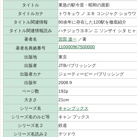
タイトル
東急の駅今昔・昭和の面影
タイトルカナ
トウキュウ ノ エキ コンジャク ショウワ
タイトル関連情報
80余年に存在した120駅を徹底紹介
タイトル関連情報読み
ハチジュウヨネン ニ ソンザイ シタ ヒ
著者名
宮田 道一
／著
110000967500000
著者名典拠番号
出版地
東京
出版者
JTBパブリッシング
出版者カナ
ジェーティービー パブリッシング
出版年
2008.9
ページ数
192p
大きさ
21cm
シリーズ名
キャンブックス
シリーズ名のルビ等
キャン ブックス
シリーズ名２
鉄道
シリーズ名読み２
テツドウ