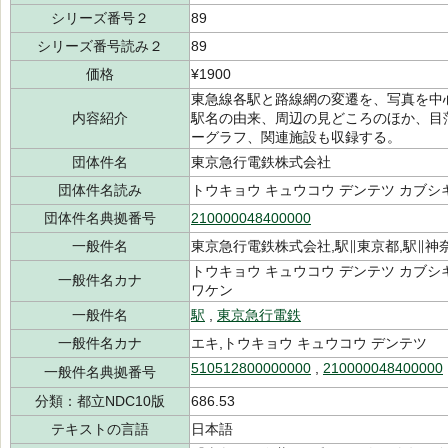
シリーズ番号２
89
シリーズ番号読み２
89
価格
¥1900
東急線各駅と路線網の変遷を、写真を中
内容紹介
駅名の由来、周辺の見どころのほか、目
ーグラフ、関連施設も収録する。
団体件名
東京急行電鉄株式会社
団体件名読み
トウキョウ キュウコウ デンテツ カブシ
団体件名典拠番号
210000048400000
一般件名
東京急行電鉄株式会社,駅∥東京都,駅∥神
トウキョウ キュウコウ デンテツ カブシ
一般件名カナ
ワケン
一般件名
駅
,
東京急行電鉄
一般件名カナ
エキ,トウキョウ キュウコウ デンテツ
510512800000000
,
210000048400000
一般件名典拠番号
分類：都立NDC10版
686.53
テキストの言語
日本語