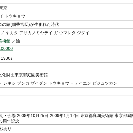
・東京
ダイ トウキョウ
コの館(朝香宮邸)が生まれた時代
 ノ ヤカタ アサカノミヤテイ ガ ウマレタ ジダイ
美術館
／編
100000
e 1930s
文化財団東京都庭園美術館
 レキシ ブンカ ザイダン トウキョウト テイエン ビジュツカン
期・会場:2008年10月25日-2009年1月12日 東京都庭園美術館,東京都庭
25周年記念
文献あり