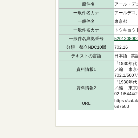
一般件名
アール・デコ
一般件名カナ
アールデコ
一般件名
東京都
一般件名カナ
トウキョウ
一般件名典拠番号
520130800
分類：都立NDC10版
702.16
テキストの言語
日本語 英
『1930年
資料情報1
／編 東京
702.1/50
『1930年
資料情報2
／編 東京
02.1/544
https://cata
URL
697583