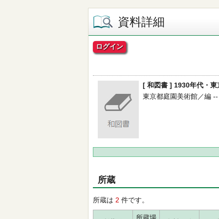
資料詳細
ログイン
[ 和図書 ] 1930年
東京都庭園美術館／編 -- 
所蔵
所蔵は
2
件です。
所蔵場