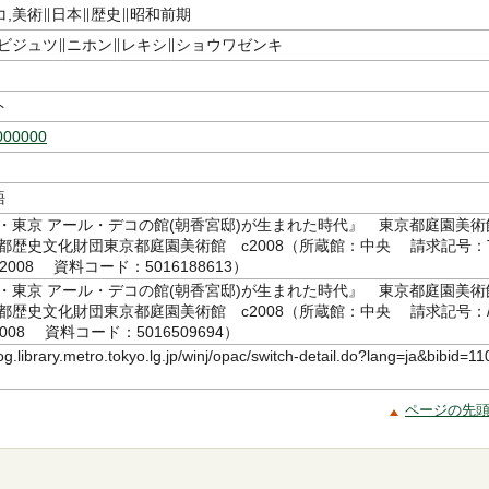
,美術∥日本∥歴史∥昭和前期
,ビジュツ∥ニホン∥レキシ∥ショウワゼンキ
ト
000000
語
代・東京 アール・デコの館(朝香宮邸)が生まれた時代』 東京都庭園美術
都歴史文化財団東京都庭園美術館 c2008（所蔵館：中央 請求記号：T
07/2008 資料コード：5016188613）
代・東京 アール・デコの館(朝香宮邸)が生まれた時代』 東京都庭園美術
都歴史文化財団東京都庭園美術館 c2008（所蔵館：中央 請求記号：/
4/2008 資料コード：5016509694）
log.library.metro.tokyo.lg.jp/winj/opac/switch-detail.do?lang=ja&bibid=11
ページの先