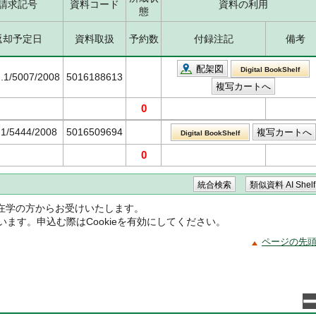
請求記号
資料コード
資料の利用
態
返却予定日
資料取扱
予約数
付録注記
備考
配架図
Digital BookShelf
.1/5007/2008
5016188613
0
.1/5444/2008
5016509694
Digital BookShelf
0
在学の方からお受けいたします。
ています。申込む際はCookieを有効にしてください。
ページの先