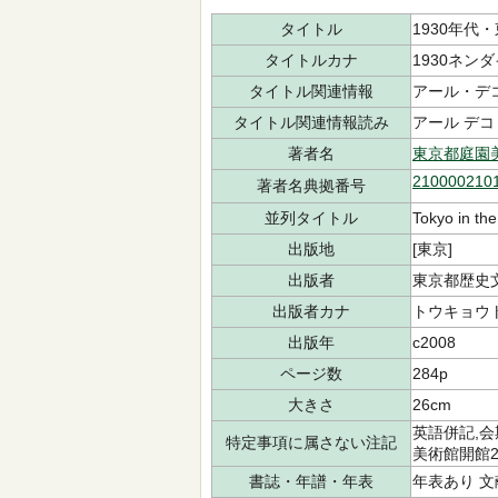
タイトル
1930年代
タイトルカナ
1930ネン
タイトル関連情報
アール・デ
タイトル関連情報読み
アール デコ
著者名
東京都庭園
210000210
著者名典拠番号
並列タイトル
Tokyo in th
出版地
[東京]
出版者
東京都歴史
出版者カナ
トウキョウト
出版年
c2008
ページ数
284p
大きさ
26cm
英語併記,会
特定事項に属さない注記
美術館開館
書誌・年譜・年表
年表あり 