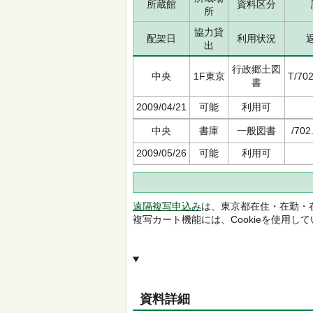
所蔵館
資料区分
所
協力貸
配架日
利用状況
出
行政郷土図
中央
1F東京
T/702
書
2009/04/21
可能
利用可
中央
書庫
一般図書
/702
2009/05/26
可能
利用可
遠隔複写申込み
は、東京都在住・在勤・
複写カート機能には、Cookieを使用し
資料詳細