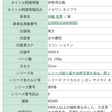
タイトル関連情報
伊勢湾台風
タイトル関連情報読み
イセワン タイフウ
著者名
伊藤 安男
／著
110000104400000
著者名典拠番号
出版地
東京
出版者
古今書院
出版者カナ
ココン ショイン
出版年
2009.5
ページ数
15, 135p
大きさ
21cm
シリーズ名
シリーズ繰り返す自然災害を知る・防ぐ
シリーズ名のルビ等
シリーズ クリカエス シゼン サイガイ オ
シリーズ番号
第8巻
シリーズ番号読み
8
価格
¥2500
5000人以上の犠牲者を出した、大災害