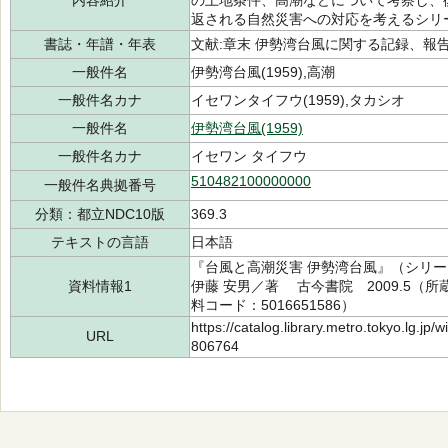
内容紹介
の土地条件、高潮などについて考察し、
返される自然災害への対応を考えるシリ
書誌・年譜・年表
文献:章末 伊勢湾台風に関する記録、報告、
一般件名
伊勢湾台風(1959),高潮
一般件名カナ
イセワンタイフウ(1959),タカシオ
一般件名
伊勢湾台風(1959)
一般件名カナ
イセワン タイフウ
510482100000000
一般件名典拠番号
分類：都立NDC10版
369.3
テキストの言語
日本語
『台風と高潮災害 伊勢湾台風』（シリ
資料情報1
伊藤 安男／著 古今書院 2009.5（所蔵
料コード：5016651586）
https://catalog.library.metro.tokyo.lg.jp
URL
806764