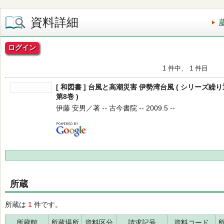
資料詳細
ログイン
1 件中、 1 件目
[ 和図書 ] 台風と高潮災害 伊勢湾台風 ( シリーズ
第8巻 )
伊藤 安男／著 -- 古今書院 -- 2009.5 --
所蔵
所蔵は
1
件です。
所蔵館
所蔵場所
資料区分
請求記号
資料コード