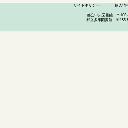
サイトポリシー
個人情
都立中央図書館 〒106-857
都立多摩図書館 〒185-852