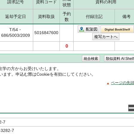
請求記号
資料コード
資料の利用
状態
予約
返却予定日
資料取扱
付録注記
備考
数
配架図
T/54・
Digital BookShelf
5016847600
686/5003/2009
0
在学の方からお受けいたします。
ています。申込む際はCookieを有効にしてください。
ページの先
2-7
-3282-7