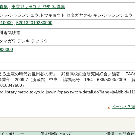
写真集
,
東京都世田谷区-歴史-写真集
シャ-シャシンシュウ,トウキョウト セタガヤク-レキシ-シャシンシュウ
010000
,
520132010280000
玉川電気鉄道
タマガワ デンキ テツドウ
000000
える玉電の時代と世田谷の街』 武相高校鉄道研究同好会／編著 TAC
部 2009.7（所蔵館：中央 請求記号：T/54・686/5003/2009 
16847600）
log.library.metro.tokyo.lg.jp/winj/opac/switch-detail.do?lang=ja&bibid=11
ページの先
サイトポリシー
個人情報について
ご意見・お問合わ