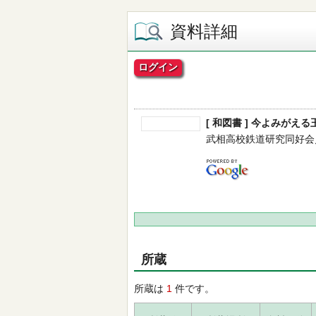
資料詳細
ログイン
[ 和図書 ] 今よみが
武相高校鉄道研究同好会／編著 
所蔵
所蔵は
1
件です。