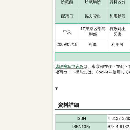
所蔵館
所蔵場所
資料区分
配架日
協力貸出
利用状況
1F東京区部島
行政郷土
中央
嶼部
図書
2009/08/18
可能
利用可
遠隔複写申込み
は、東京都在住・在勤・
複写カート機能には、Cookieを使用し
資料詳細
ISBN
4-8132-328
ISBN13桁
978-4-8132