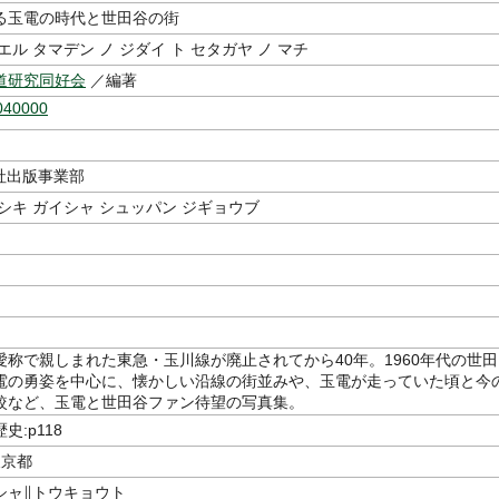
る玉電の時代と世田谷の街
エル タマデン ノ ジダイ ト セタガヤ ノ マチ
道研究同好会
／編著
040000
社出版事業部
シキ ガイシャ シュッパン ジギョウブ
愛称で親しまれた東急・玉川線が廃止されてから40年。1960年代の世田
電の勇姿を中心に、懐かしい沿線の街並みや、玉電が走っていた頃と今
較など、玉電と世田谷ファン待望の写真集。
史:p118
東京都
シャ∥トウキョウト