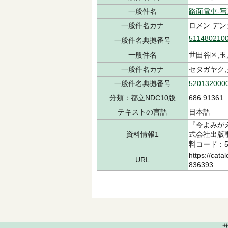
一般件名
路面電車-
一般件名カナ
ロメン デン
511480210
一般件名典拠番号
一般件名
世田谷区,
一般件名カナ
セタガヤク,
一般件名典拠番号
520132000
分類：都立NDC10版
686.91361
テキストの言語
日本語
『今よみが
資料情報1
式会社出版事業
料コード：50
https://cata
URL
836393