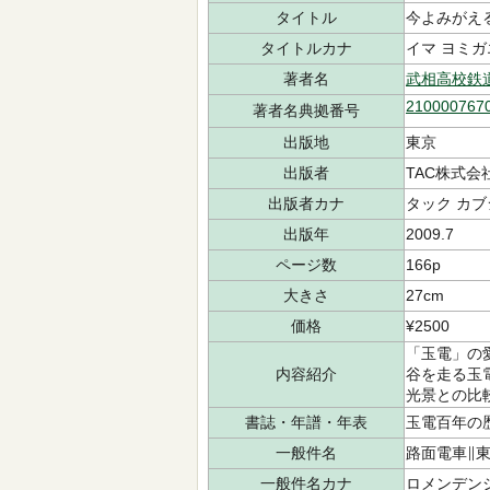
タイトル
今よみがえ
タイトルカナ
イマ ヨミガ
著者名
武相高校鉄
210000767
著者名典拠番号
出版地
東京
出版者
TAC株式会
出版者カナ
タック カブ
出版年
2009.7
ページ数
166p
大きさ
27cm
価格
¥2500
「玉電」の
内容紹介
谷を走る玉
光景との比
書誌・年譜・年表
玉電百年の歴
一般件名
路面電車∥
一般件名カナ
ロメンデン