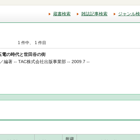
蔵書検索
雑誌記事検索
ジャンル検
1 件中、 1 件目
える玉電の時代と世田谷の街
-- TAC株式会社出版事業部 -- 2009.7 --
所蔵