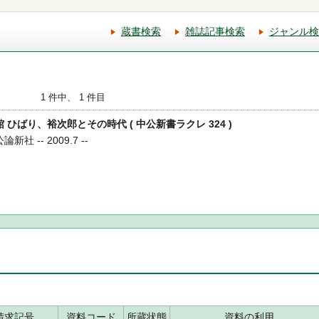
蔵書検索
雑誌記事検索
ジャンル検
1 件中、 1 件目
館 ひばり、裕次郎とその時代 ( 中公新書ラクレ 324 )
社 -- 2009.7 --
請求記号
資料コード
所蔵状態
資料の利用