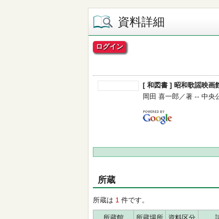
資料詳細
ログイン
[ 和図書 ] 昭和歌謡映画
岡田 喜一郎／著 -- 中央公論新
所蔵
所蔵は
1
件です。
所蔵館
所蔵場所
資料区分