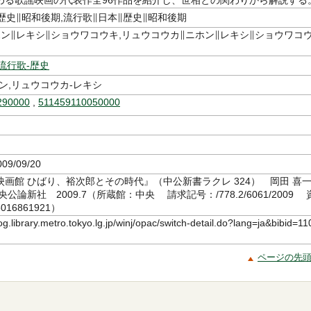
める歌謡映画の代表作全96作品を紹介し、世相との関わりから解説する
歴史∥昭和後期,流行歌∥日本∥歴史∥昭和後期
ホン∥レキシ∥ショウワコウキ,リュウコウカ∥ニホン∥レキシ∥ショウワコ
流行歌-歴史
ン,リュウコウカ-レキシ
290000
,
511459110050000
09/09/20
画館 ひばり、裕次郎とその時代』（中公新書ラクレ 324） 岡田 喜
公論新社 2009.7（所蔵館：中央 請求記号：/778.2/6061/2009 
16861921）
log.library.metro.tokyo.lg.jp/winj/opac/switch-detail.do?lang=ja&bibid=11
ページの先