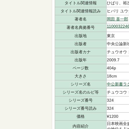
タイトル関連情報
ひばり、裕
タイトル関連情報読み
ヒバリ ユウ
著者名
岡田 喜一郎
110003224
著者名典拠番号
出版地
東京
出版者
中央公論新
出版者カナ
チュウオウ 
出版年
2009.7
ページ数
404p
大きさ
18cm
シリーズ名
中公新書ラ
シリーズ名のルビ等
チュウコウ 
シリーズ番号
324
シリーズ番号読み
324
価格
¥1200
日本映画全
内容紹介