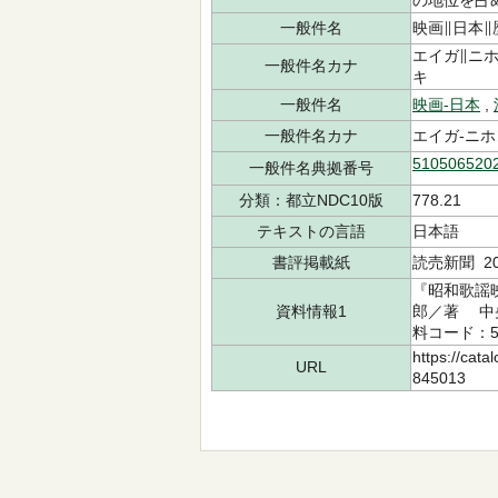
の地位を占
一般件名
映画∥日本∥
エイガ∥ニ
一般件名カナ
キ
一般件名
映画-日本
,
一般件名カナ
エイガ-ニホ
510506520
一般件名典拠番号
分類：都立NDC10版
778.21
テキストの言語
日本語
書評掲載紙
読売新聞 20
『昭和歌謡映
資料情報1
郎／著 中央
料コード：50
https://cata
URL
845013