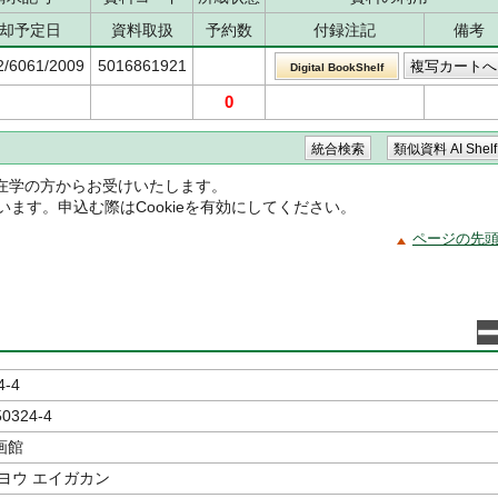
却予定日
資料取扱
予約数
付録注記
備考
2/6061/2009
5016861921
Digital BookShelf
0
在学の方からお受けいたします。
ています。申込む際はCookieを有効にしてください。
ページの先
4-4
50324-4
画館
ヨウ エイガカン