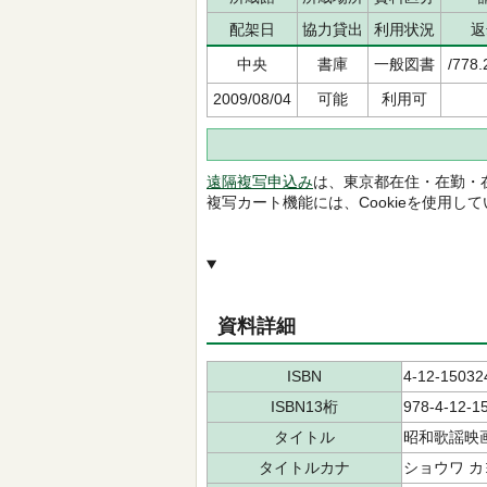
配架日
協力貸出
利用状況
返
中央
書庫
一般図書
/778.
2009/08/04
可能
利用可
遠隔複写申込み
は、東京都在住・在勤・
複写カート機能には、Cookieを使用し
資料詳細
ISBN
4-12-15032
ISBN13桁
978-4-12-1
タイトル
昭和歌謡映
タイトルカナ
ショウワ カ