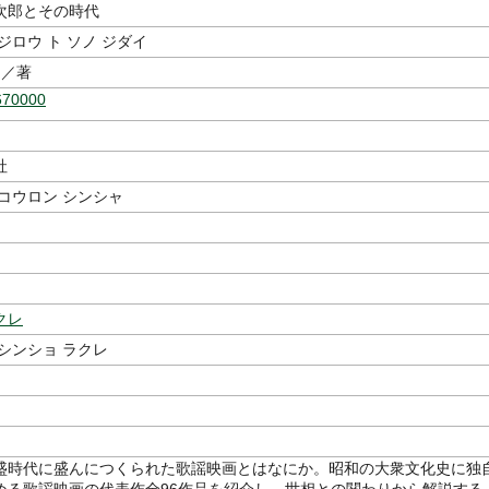
次郎とその時代
ジロウ ト ソノ ジダイ
／著
670000
社
コウロン シンシャ
クレ
シンショ ラクレ
盛時代に盛んにつくられた歌謡映画とはなにか。昭和の大衆文化史に独