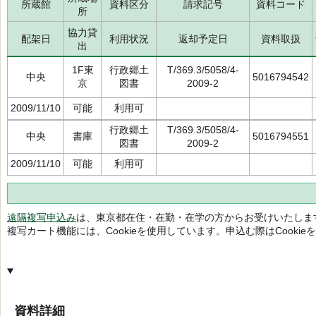
所蔵館
資料区分
請求記号
資料コード
所
協力貸
配架日
利用状況
返却予定日
資料取扱
出
1F東
行政郷土
T/369.3/5058/4-
中央
5016794542
京
図書
2009-2
2009/11/10
可能
利用可
行政郷土
T/369.3/5058/4-
中央
書庫
5016794551
図書
2009-2
2009/11/10
可能
利用可
遠隔複写申込み
は、東京都在住・在勤・在学の方からお受けいたしま
複写カート機能には、Cookieを使用しています。申込む際はCooki
資料詳細