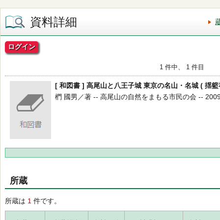
資料詳細
ログイン
1 件中、 1 件目
[ 和図書 ] 高尾山と八王子城 東京の名山・名城 ( 揺籃
椚 國男／著 -- 高尾山の自然をまもる市民の会 -- 2009.1
所蔵
所蔵は
1
件です。