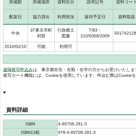
所蔵館
所蔵場所
資料区分
請求記号
資料コー
配架日
協力貸出
利用状況
返却予定日
資料取扱
1F東京市町
行政郷土
T/83・
中央
50174212
村部
図書
210/5068/2009
2010/02/10
可能
利用可
遠隔複写申込み
は、東京都在住・在勤・在学の方からお受けいたしま
複写カート機能には、Cookieを使用しています。申込む際はCooki
資料詳細
ISBN
4-89708-281-3
ISBN13桁
978-4-89708-281-3