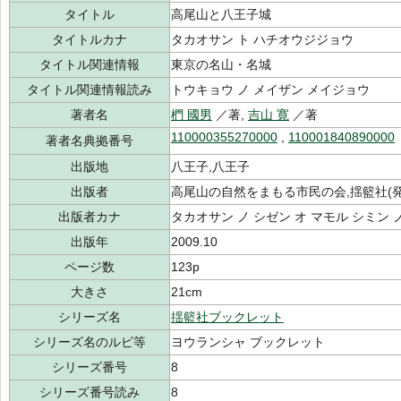
タイトル
高尾山と八王子城
タイトルカナ
タカオサン ト ハチオウジジョウ
タイトル関連情報
東京の名山・名城
タイトル関連情報読み
トウキョウ ノ メイザン メイジョウ
著者名
椚 國男
／著,
吉山 寛
／著
110000355270000
,
110001840890000
著者名典拠番号
出版地
八王子,八王子
出版者
高尾山の自然をまもる市民の会,揺籃社(発
出版者カナ
タカオサン ノ シゼン オ マモル シミン 
出版年
2009.10
ページ数
123p
大きさ
21cm
シリーズ名
揺籃社ブックレット
シリーズ名のルビ等
ヨウランシャ ブックレット
シリーズ番号
8
シリーズ番号読み
8