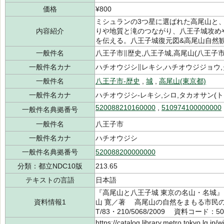
価格
¥800
ミシュランの3つ星に選ばれた高尾山と、
内容紹介
りや地質と滝のつながり、八王子城攻め
を伝える。八王子城復元図&高尾山自然
一般件名
八王子市∥歴史,八王子城,高尾山(八王子市
一般件名カナ
ハチオウジシ∥レキシ,ハチオウジジョウ,
一般件名
八王子市-歴史
,
城
,
高尾山(東京都)
一般件名カナ
ハチオウジシ-レキシ,シロ,タカオサン(
520088210160000
,
510974100000000
一般件名典拠番号
一般件名
八王子市
一般件名カナ
ハチオウジシ
一般件名典拠番号
520088200000000
分類：都立NDC10版
213.65
テキストの言語
日本語
『高尾山と八王子城 東京の名山・名城』（
資料情報1
山 寛／著 高尾山の自然をまもる市民の会
T/83・210/5068/2009 資料コード：50
https://catalog.library.metro.tokyo.lg.jp