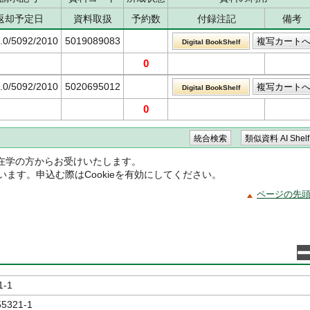
返却予定日
資料取扱
予約数
付録注記
備考
.0/5092/2010
5019089083
Digital BookShelf
0
.0/5092/2010
5020695012
Digital BookShelf
0
在学の方からお受けいたします。
ています。申込む際はCookieを有効にしてください。
ページの先
1-1
55321-1