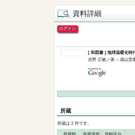
資料詳細
ログイン
[ 和図書 ] 地球温暖化時
吉野 正敏／著 -- 成山堂書店 -
所蔵
所蔵は
2
件です。
所蔵館
所蔵場所
資料区分