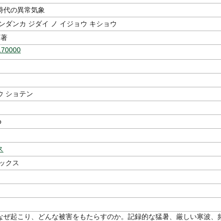
時代の異常気象
ンダンカ ジダイ ノ イジョウ キショウ
著
170000
ウ ショテン
p
ス
ブックス
なぜ起こり、どんな被害をもたらすのか。記録的な猛暑、厳しい寒波、