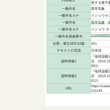
内容紹介
発する集中
一般件名
異常気象
一般件名カナ
イジョウキ
一般件名
異常気象
,
一般件名カナ
イジョウ キ
510490800
一般件名典拠番号
分類：都立NDC10版
451
テキストの言語
日本語
『地球温暖
資料情報1
店 2010.
083）
『地球温暖
資料情報2
店 2010.
012）
https://cata
URL
211145