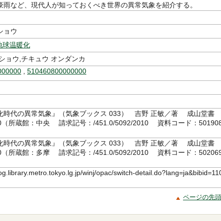
豪雨など、現代人が知っておくべき世界の異常気象を紹介する。
ショウ
地球温暖化
ショウ,チキュウ オンダンカ
000000
,
510460800000000
化時代の異常気象』（気象ブックス 033） 吉野 正敏／著 成山堂書
10（所蔵館：中央 請求記号：/451.0/5092/2010 資料コード：50190
化時代の異常気象』（気象ブックス 033） 吉野 正敏／著 成山堂書
10（所蔵館：多摩 請求記号：/451.0/5092/2010 資料コード：50206
log.library.metro.tokyo.lg.jp/winj/opac/switch-detail.do?lang=ja&bibid=11
ページの先