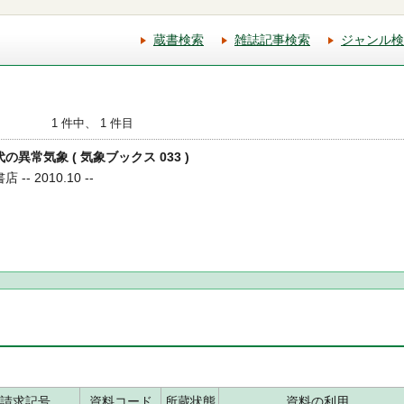
蔵書検索
雑誌記事検索
ジャンル検
1 件中、 1 件目
代の異常気象 ( 気象ブックス 033 )
- 2010.10 --
請求記号
資料コード
所蔵状態
資料の利用