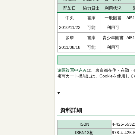
配架日
協力貸出
利用状況
中央
書庫
一般図書
/451
2010/11/22
可能
利用可
多摩
書庫
青少年図書
/451
2011/08/18
可能
利用可
遠隔複写申込み
は、東京都在住・在勤・
複写カート機能には、Cookieを使用し
資料詳細
ISBN
4-425-5532
ISBN13桁
978-4-425-