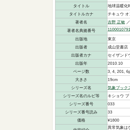
タイトル
地球温暖化
タイトルカナ
チキュウ オ
著者名
吉野 正敏
／
110001079
著者名典拠番号
出版地
東京
出版者
成山堂書店
出版者カナ
セイザンド
出版年
2010.10
ページ数
3, 4, 201, 6
大きさ
19cm
シリーズ名
気象ブック
シリーズ名のルビ等
キショウ 
シリーズ番号
033
シリーズ番号読み
33
価格
¥1800
異常気象は