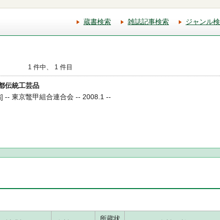
蔵書検索
雑誌記事検索
ジャンル検
1 件中、 1 件目
東京都伝統工芸品
- 東京鼈甲組合連合会 -- 2008.1 --
所蔵状