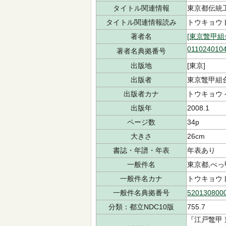
タイトル関連情報
東京都伝統
タイトル関連情報読み
トウキョウ
著者名
[東京鼈甲
011024010
著者名典拠番号
出版地
[東京]
出版者
東京鼈甲組
出版者カナ
トウキョウ 
出版年
2008.1
ページ数
34p
大きさ
26cm
書誌・年譜・年表
年表あり
一般件名
東京都,べっ
一般件名カナ
トウキョウ
一般件名典拠番号
520130800
分類：都立NDC10版
755.7
『江戸鼈甲