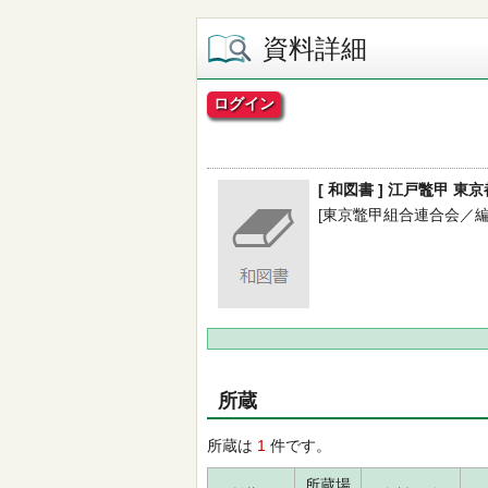
資料詳細
ログイン
[ 和図書 ] 江戸鼈甲 
[東京鼈甲組合連合会／編] -
所蔵
所蔵は
1
件です。
所蔵場