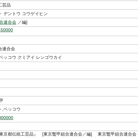
工芸品
ト デントウ コウゲイヒン
組合連合会
／編]
450000
合連合会
ベッコウ クミアイ レンゴウカイ
甲
ト,ベッコウ
000000
 東京都伝統工芸品』 [東京鼈甲組合連合会／編] 東京鼈甲組合連合