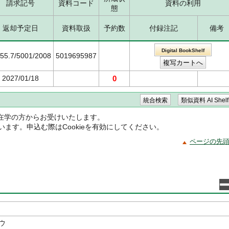
請求記号
資料コード
資料の利用
態
返却予定日
資料取扱
予約数
付録注記
備考
Digital BookShelf
755.7/5001/2008
5019695987
2027/01/18
0
在学の方からお受けいたします。
ています。申込む際はCookieを有効にしてください。
ページの先
ウ