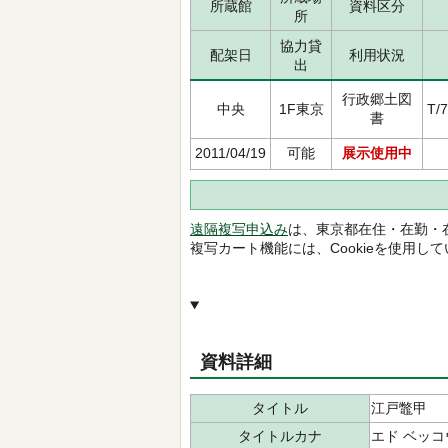
所蔵館
資料区分
所
協力貸
配架日
利用状況
出
行政郷土図
中央
1F東京
T/
書
2011/04/19
可能
展示使用中
遠隔複写申込み
は、東京都在住・在勤・
複写カート機能には、Cookieを使用し
資料詳細
タイトル
江戸鼈甲
タイトルカナ
エド ベッコ