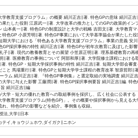
学教育支援プログラム」の概要 絹川正吉∥著. 特色GPの意味 絹川正吉
Pの果たした役割 江原武一∥著. 大学改革の推力としてのGPの政策的イン
 山本眞一∥著. 特色GPの制度設計と大学の戦略 吉田文∥著. 大学教育マ
特色GP 小原芳明∥著. 特色GP事業において大学基準協会が果たした役
. 短期大学における「特色ある大学教育支援プログラム」事業の意義 安川
特色GP採択事例の特性 絹川正吉∥著. 特色GPが初年次教育に及ぼした影響
礼子∥著. 現代の教養教育とその展望 小笠原正明∥著. 理系基礎教育の再
明∥著. 医療教育の事例について 阿部和厚∥著. 大学院修士課程における
∥著. 特色GP・短期大学採択事例の特性 絹川正吉∥著. 短期大学部会審査
こと 馬場重行∥著. 特色GPと短期大学学士課程の教育改革 智原哲郎∥著
ーラム 絹川正吉∥著. 『特色GP事例集』と選定取組の実地調査 絹川正吉
Pの大学に与えた影響 工藤潤∥著. 特色GP採択事例要旨 絹川正吉∥編. 特色
旨 絹川正吉∥編
が大学・短大の優れた教育への取組事例を採択し、広く社会に公表する
大学教育支援プログラム(特色GP)」。その概要や採択事例から見える大
流れ、特色GPの影響などを紹介。事例集も収録。
授法,大学∥日本
カテイ,キョウジュホウ,ダイガク∥ニホン