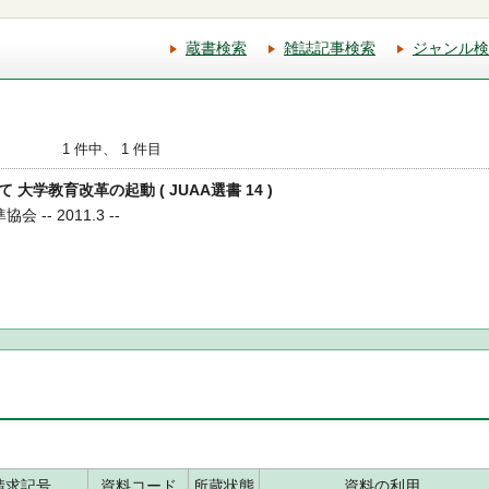
蔵書検索
雑誌記事検索
ジャンル検
1 件中、 1 件目
て 大学教育改革の起動 ( JUAA選書 14 )
 -- 2011.3 --
請求記号
資料コード
所蔵状態
資料の利用