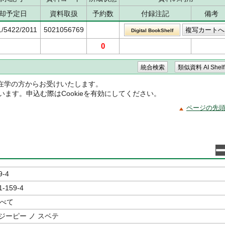
却予定日
資料取扱
予約数
付録注記
備考
1/5422/2011
5021056769
Digital BookShelf
0
在学の方からお受けいたします。
ています。申込む際はCookieを有効にしてください。
ページの先
9-4
1-159-4
すべて
ジーピー ノ スベテ