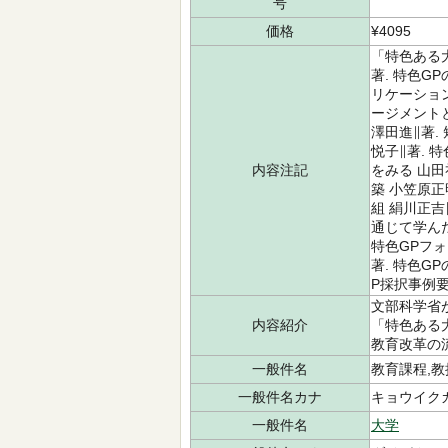
号
価格
¥4095
「特色ある大
著. 特色G
リケーション
ージメントと
澤田進∥著
悦子∥著. 
内容注記
をみる 山田
築 小笠原正
組 絹川正吉
通じて学んだ
特色GPフォ
著. 特色G
P採択事例要
文部科学省
内容紹介
「特色ある
教育改革の
一般件名
教育課程,教
一般件名カナ
キョウイク
一般件名
大学