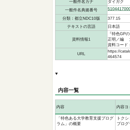
一般件名カナ
ダイガク
510441700
一般件名典拠番号
分類：都立NDC10版
377.15
テキストの言語
日本語
『特色GPの
資料情報1
正明／編 大
資料コード：5
https://cata
URL
464574
内容一覧
内容
内容ヨ
「特色ある大学教育支援プログ
トクシ
ラム」の概要
プログ