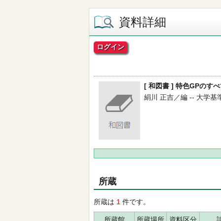
資料詳細
ログイン
[ 和図書 ] 特色GPのすべ
絹川 正吉／編 -- 大学基準協会
所蔵
所蔵は
1
件です。
所蔵館
所蔵場所
資料区分