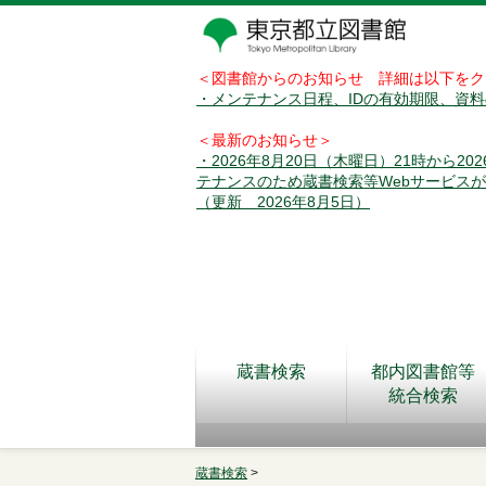
＜図書館からのお知らせ 詳細は以下をク
・メンテナンス日程、IDの有効期限、資
＜最新のお知らせ＞
・2026年8月20日（木曜日）21時から2
テナンスのため蔵書検索等Webサービス
（更新 2026年8月5日）
蔵書検索
都内図書館等
統合検索
蔵書検索
>