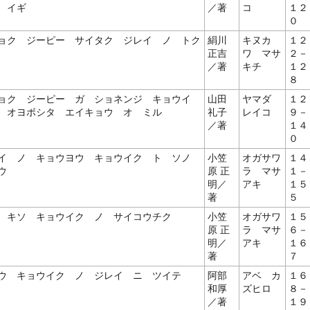
 イギ
／著
コ
１２
０
ョク ジーピー サイタク ジレイ ノ トク
絹川
キヌカ
１２
正吉
ワ マサ
２－
／著
キチ
１２
８
ョク ジーピー ガ ショネンジ キョウイ
山田
ヤマダ
１２
 オヨボシタ エイキョウ オ ミル
礼子
レイコ
９－
／著
１４
０
イ ノ キョウヨウ キョウイク ト ソノ
小笠
オガサワ
１４
ウ
原 正
ラ マサ
１－
明／
アキ
１５
著
５
 キソ キョウイク ノ サイコウチク
小笠
オガサワ
１５
原 正
ラ マサ
６－
明／
アキ
１６
著
７
ウ キョウイク ノ ジレイ ニ ツイテ
阿部
アベ カ
１６
和厚
ズヒロ
８－
／著
１９