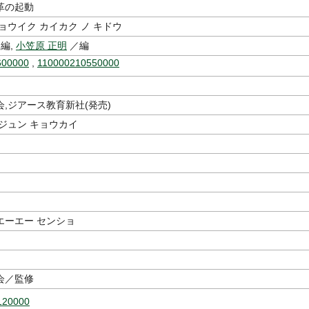
革の起動
ョウイク カイカク ノ キドウ
編,
小笠原 正明
／編
600000
,
110000210550000
,ジアース教育新社(発売)
ジュン キョウカイ
エーエー センショ
会／監修
120000