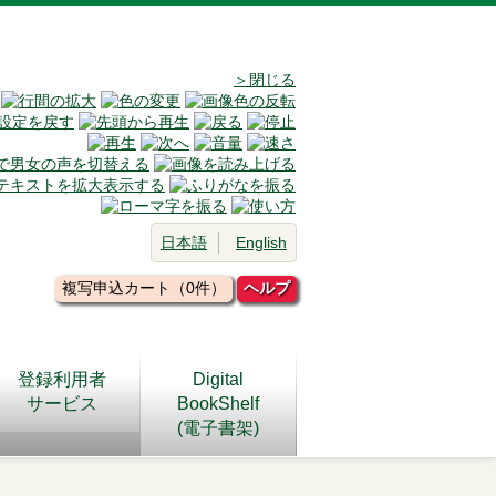
＞閉じる
日本語
English
複写申込カート（0件）
ヘルプ
登録利用者
Digital
サービス
BookShelf
(電子書架)