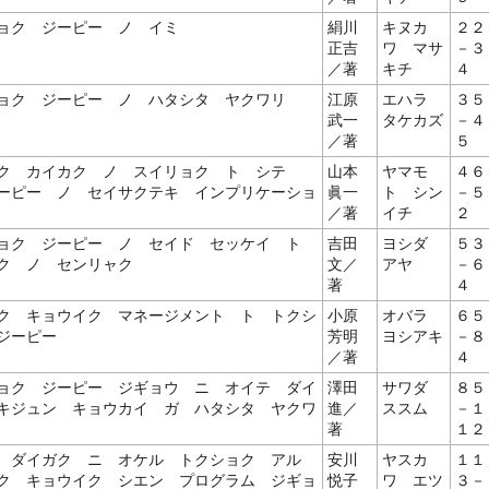
ョク ジーピー ノ イミ
絹川
キヌカ
２２
正吉
ワ マサ
－３
／著
キチ
４
ョク ジーピー ノ ハタシタ ヤクワリ
江原
エハラ
３５
武一
タケカズ
－４
／著
５
ク カイカク ノ スイリョク ト シテ
山本
ヤマモ
４６
ーピー ノ セイサクテキ インプリケーショ
眞一
ト シン
－５
／著
イチ
２
ョク ジーピー ノ セイド セッケイ ト
吉田
ヨシダ
５３
ク ノ センリャク
文／
アヤ
－６
著
４
ク キョウイク マネージメント ト トクシ
小原
オバラ
６５
ジーピー
芳明
ヨシアキ
－８
／著
４
ョク ジーピー ジギョウ ニ オイテ ダイ
澤田
サワダ
８５
キジュン キョウカイ ガ ハタシタ ヤクワ
進／
ススム
－１
著
１２
 ダイガク ニ オケル トクショク アル
安川
ヤスカ
１１
ク キョウイク シエン プログラム ジギョ
悦子
ワ エツ
３－