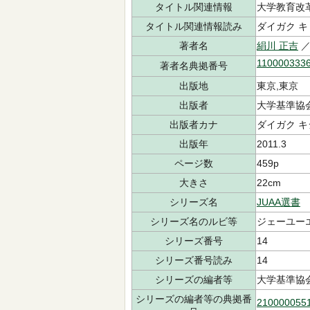
タイトル関連情報
大学教育改
タイトル関連情報読み
ダイガク キ
著者名
絹川 正吉
／
110000333
著者名典拠番号
出版地
東京,東京
出版者
大学基準協会
出版者カナ
ダイガク キ
出版年
2011.3
ページ数
459p
大きさ
22cm
シリーズ名
JUAA選書
シリーズ名のルビ等
ジェーユー
シリーズ番号
14
シリーズ番号読み
14
シリーズの編者等
大学基準協
シリーズの編者等の典拠番
210000055