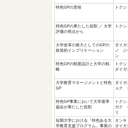
特色GPの意味
トクシ
特色GPの果たした役割 ／ 大学
トクシ
評価の視点から
大学改革の推力としてのGPの
ダイガ
政策的インプリケーション
ノ ジ
ン
特色GPの制度設計と大学の戦
トクシ
略
ダイガ
大学教育マネージメントと特色
ダイガ
GP
ョク 
特色GP事業において大学基準
トクシ
協会が果たした役割
ガク 
リ
短期大学における「特色ある大
タンキ
学教育支援プログラム」事業の
ダイガ