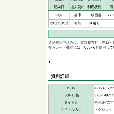
配架日
協力貸出
利用状況
返
中央
書庫
一般図書
/377.
2011/10/12
可能
利用可
遠隔複写申込み
は、東京都在住・在勤・
複写カート機能には、Cookieを使用し
資料詳細
ISBN
4-86371-15
ISBN13桁
978-4-8637
タイトル
特色GPの
タイトルカナ
トクショク 