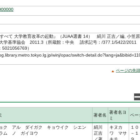
000000
すべて 大学教育改革の起動』（JUAA選書 14） 絹川 正吉／編, 小笠原
学基準協会 2011.3（所蔵館：中央 請求記号：/377.1/5422/201
021056769）
log.library.metro.tokyo.lg.jp/winj/opac/switch-detail.do?lang=ja&bibid=11
ページの先
著者名ヨ
ミ
著者名
ペー
ミ
ョク アル ダイガク キョウイク シエン
絹川
キヌカ
１０
ラム ノ ガイヨウ
正吉
ワ マサ
－１
／著
キチ
９