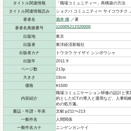
タイトル関連情報
「職場コミュニティー」再構築の方法
タイトル関連情報読み
ショクバ コミュニティー サイコウチク 
著者名
酒井 穣
／著
110005212320000
著者名典拠番号
出版地
東京
出版者
東洋経済新報社
出版者カナ
トウヨウ ケイザイ シンポウシャ
出版年
2011.9
ページ数
213p
大きさ
19cm
価格
¥1500
職場コミュニケーション研修の設計と実
内容紹介
的としたICTの導入と運用など、人事戦
めの処方箋。
書誌・年譜・年表
文献:p211〜213
一般件名
人間関係
一般件名カナ
ニンゲンカンケイ