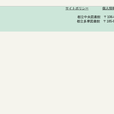
サイトポリシー
個人情
都立中央図書館 〒106-857
都立多摩図書館 〒185-852