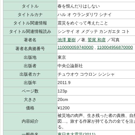
タイトル
春を恨んだりはしない
タイトルカナ
ハル オ ウランダリワ シナイ
タイトル関連情報
震災をめぐって考えたこと
タイトル関連情報読み
シンサイ オ メグッテ カンガエタ コト
著者名
池澤 夏樹
／著,
鷲尾 和彦
／写真
110000059740000
,
110004956870000
著者名典拠番号
出版地
東京
出版者
中央公論新社
出版者カナ
チュウオウ コウロン シンシャ
出版年
2011.9
ページ数
123p
大きさ
20cm
価格
¥1200
被災地の肉声、生き残った者の責務、自
内容紹介
図…。旅する作家が持てる力の全てを注
る。
一般件名
東日本大震災(2011)