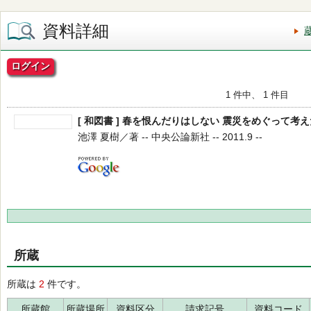
資料詳細
ログイン
1 件中、 1 件目
[ 和図書 ] 春を恨んだりはしない 震災をめぐって考
池澤 夏樹／著 -- 中央公論新社 -- 2011.9 --
所蔵
所蔵は
2
件です。
所蔵館
所蔵場所
資料区分
請求記号
資料コード