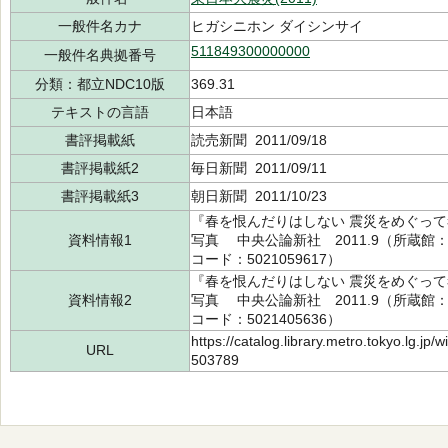
一般件名カナ
ヒガシニホン ダイシンサイ
511849300000000
一般件名典拠番号
分類：都立NDC10版
369.31
テキストの言語
日本語
書評掲載紙
読売新聞 2011/09/18
書評掲載紙2
毎日新聞 2011/09/11
書評掲載紙3
朝日新聞 2011/10/23
『春を恨んだりはしない 震災をめぐって考
資料情報1
写真 中央公論新社 2011.9（所蔵館：中央
コード：5021059617）
『春を恨んだりはしない 震災をめぐって考
資料情報2
写真 中央公論新社 2011.9（所蔵館：多摩
コード：5021405636）
https://catalog.library.metro.tokyo.lg.jp
URL
503789