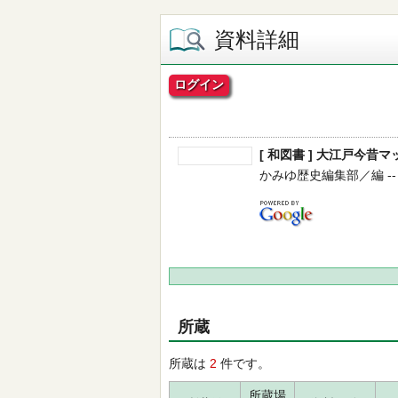
資料詳細
ログイン
[ 和図書 ] 大江戸今
かみゆ歴史編集部／編 -- 新人
所蔵
所蔵は
2
件です。
所蔵場