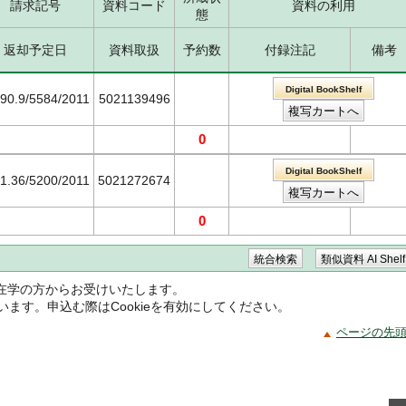
請求記号
資料コード
資料の利用
態
返却予定日
資料取扱
予約数
付録注記
備考
Digital BookShelf
290.9/5584/2011
5021139496
0
Digital BookShelf
91.36/5200/2011
5021272674
0
在学の方からお受けいたします。
ています。申込む際はCookieを有効にしてください。
ページの先