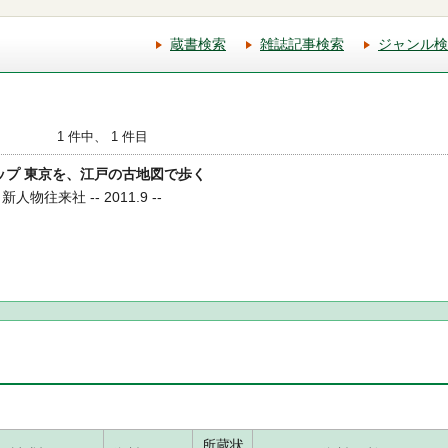
蔵書検索
雑誌記事検索
ジャンル検
1 件中、 1 件目
昔マップ 東京を、江戸の古地図で歩く
物往来社 -- 2011.9 --
所蔵状