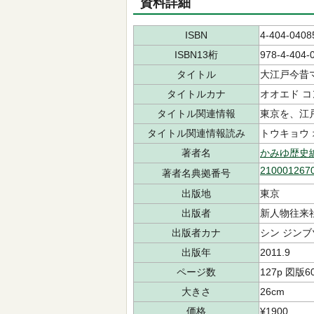
資料詳細
ISBN
4-404-0408
ISBN13桁
978-4-404-
タイトル
大江戸今昔
タイトルカナ
オオエド コ
タイトル関連情報
東京を、江
タイトル関連情報読み
トウキョウ 
著者名
かみゆ歴史
210001267
著者名典拠番号
出版地
東京
出版者
新人物往来
出版者カナ
シン ジンブ
出版年
2011.9
ページ数
127p 図版6
大きさ
26cm
価格
¥1900