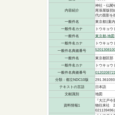
神社・仏閣
内容紹介
尾張屋版切
代の面影を
一般件名
東京都∥案内
一般件名カナ
トウキョウト
一般件名
東京都-地図
一般件名カナ
トウキョウト
520130810
一般件名典拠番号
一般件名
東京都区部
一般件名カナ
トウキョウ
一般件名典拠番号
012020872
分類：都立NDC10版
291.361093
テキストの言語
日本語
文献識別
地図
『大江戸今
資料情報1
物往来社 20
02113949