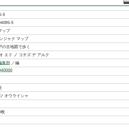
5-5
04085-5
マップ
ンジャク マップ
戸の古地図で歩く
オ エド ノ コチズ デ アルク
編集部
／編
040000
社
ツ オウライシャ
0枚