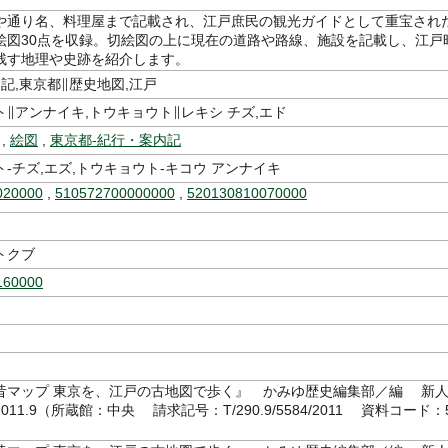
や通り名、料理屋まで記載され、江戸庶民の観光ガイドとして重宝され
絵図30点を収録。切絵図の上に現在の道路や路線、施設を記載し、江戸
残す地理や史跡を紹介します。
記,東京都∥歴史地図,江戸
∥アンナイキ,トウキョウト∥レキシ チズ,エド
,
絵図
,
東京都-紀行・案内記
-チズ,エズ,トウキョウト-キコウ アンナイキ
020000
,
510572700000000
,
520130810070000
トクブ
160000
昔マップ 東京を、江戸の古地図で歩く』 かみゆ歴史編集部／編 新
11.9（所蔵館：中央 請求記号：T/290.9/5584/2011 資料コード：
6）