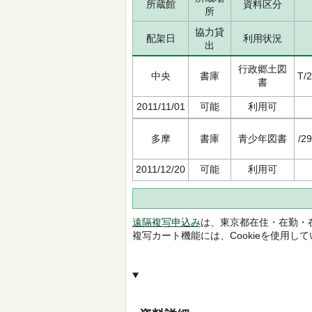
所蔵館
資料区分
所
協力貸
配架日
利用状況
出
行政郷土図
中央
書庫
T/
書
2011/11/01
可能
利用可
多摩
書庫
青少年図書
/2
2011/12/20
可能
利用可
遠隔複写申込み
は、東京都在住・在勤・
複写カート機能には、Cookieを使用し