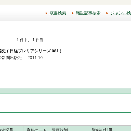
蔵書検索
雑誌記事検索
ジャンル検
1 件中、 1 件目
秘史 ( 日経プレミアシリーズ 081 )
聞出版社 -- 2011.10 --
請求記号
資料コード
所蔵状態
資料の利用