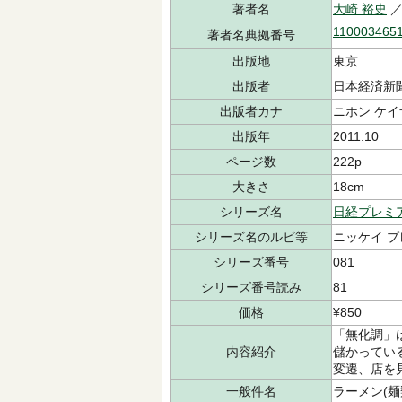
著者名
大崎 裕史
／
110003465
著者名典拠番号
出版地
東京
出版者
日本経済新
出版者カナ
ニホン ケイ
出版年
2011.10
ページ数
222p
大きさ
18cm
シリーズ名
日経プレミ
シリーズ名のルビ等
ニッケイ プ
シリーズ番号
081
シリーズ番号読み
81
価格
¥850
「無化調」
内容紹介
儲かってい
変遷、店を
一般件名
ラーメン(麺