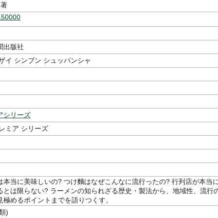
著
150000
聞出版社
ザイ シンブン シュッパンシャ
アシリーズ
レミア シリーズ
は本当に美味しいの? つけ麵はなぜこんなに流行ったの? 行列店が本当
るとは限らない? ラーメンの知られざる歴史・製法から、地域性、流行
見極めるポイントまでを語りつくす。
類)