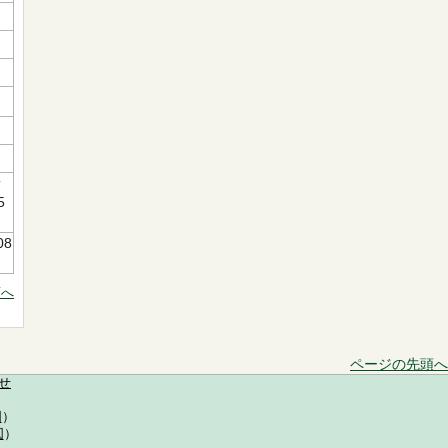
新
5
08
頭へ
ページの先頭へ
せ
図
）
図
）