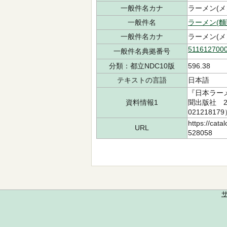
一般件名カナ
ラーメン(メ
一般件名
ラーメン(麵
一般件名カナ
ラーメン(メ
511612700
一般件名典拠番号
分類：都立NDC10版
596.38
テキストの言語
日本語
『日本ラー
資料情報1
聞出版社 20
02121817
https://cata
URL
528058