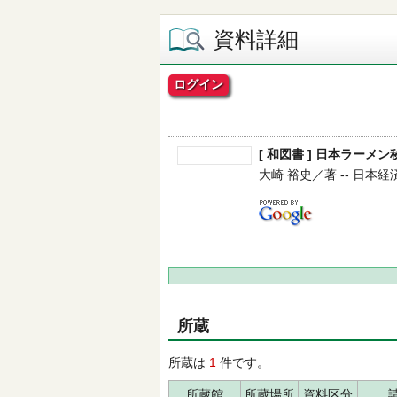
資料詳細
ログイン
[ 和図書 ] 日本ラーメン
大崎 裕史／著 -- 日本経済新
所蔵
所蔵は
1
件です。
所蔵館
所蔵場所
資料区分