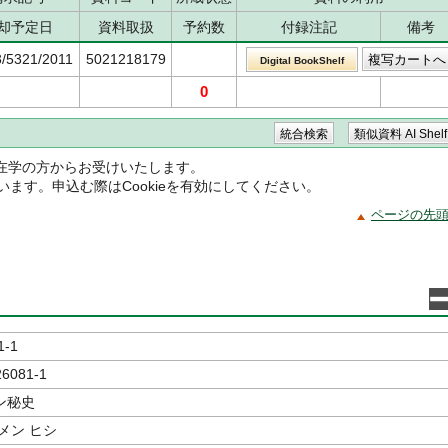
却予定日
資料取扱
予約数
付録注記
備考
3/5321/2011
5021218179
Digital BookShelf
0
在学の方からお受けいたします。
ています。申込む際はCookieを有効にしてください。
ページの先
1-1
26081-1
ン秘史
メン ヒシ