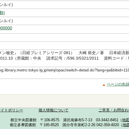
ンルイ)
類)
ンルイ)
000000
メン秘史』（日経プレミアシリーズ 081） 大崎 裕史／著 日本経済
11.10（所蔵館：中央 請求記号：/596.3/5321/2011 資料コード：
9）
log.library.metro.tokyo.lg.jp/winj/opac/switch-detail.do?lang=ja&bibid=11
ページの先
サイトポリシー
個人情報について
ご意見・お問合わ
都立中央図書館 〒106-8575 港区南麻布5-7-13 03-3442-8451（
地
都立多摩図書館 〒185-8520 国分寺市泉町2-2-26 042-359-4020（
地