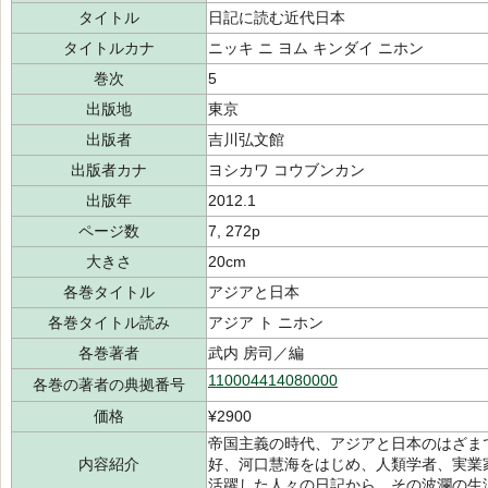
タイトル
日記に読む近代日本
タイトルカナ
ニッキ ニ ヨム キンダイ ニホン
巻次
5
出版地
東京
出版者
吉川弘文館
出版者カナ
ヨシカワ コウブンカン
出版年
2012.1
ページ数
7, 272p
大きさ
20cm
各巻タイトル
アジアと日本
各巻タイトル読み
アジア ト ニホン
各巻著者
武内 房司／編
110004414080000
各巻の著者の典拠番号
価格
¥2900
帝国主義の時代、アジアと日本のはざま
内容紹介
好、河口慧海をはじめ、人類学者、実業
活躍した人々の日記から、その波瀾の生