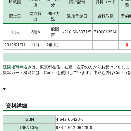
所蔵館
請求記号
資料コード
所
分
態
協力貸
利用状
配架日
返却予定日
資料取扱
予約
出
況
一般図
中央
3階A
/210.60/5371/5
7100013560
書
2012/01/31
可能
利用可
0
遠隔複写申込み
は、東京都在住・在勤・在学の方からお受けいたしま
複写カート機能には、Cookieを使用しています。申込む際はCooki
資料詳細
ISBN
4-642-06428-6
ISBN13桁
978-4-642-06428-6