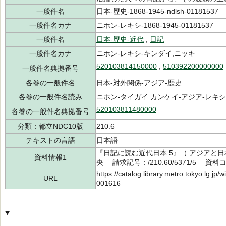
一般件名
日本-歴史-1868-1945-ndlsh-01181537
一般件名カナ
ニホン-レキシ-1868-1945-01181537
一般件名
日本-歴史-近代
,
日記
一般件名カナ
ニホン-レキシ-キンダイ,ニッキ
520103814150000
,
510392200000000
一般件名典拠番号
各巻の一般件名
日本-対外関係-アジア-歴史
各巻の一般件名読み
ニホン-タイガイ カンケイ-アジア-レキシ
520103811480000
各巻の一般件名典拠番号
分類：都立NDC10版
210.6
テキストの言語
日本語
『日記に読む近代日本 5』（ アジアと日
資料情報1
央 請求記号：/210.60/5371/5 資料コ
https://catalog.library.metro.tokyo.lg.jp
URL
001616