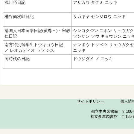
浅川巧日記
アサカワ タクミ ニッキ
榊谷仙次郎日記
サカキヤ センジロウ ニッキ
清国人日本留学日記(黄尊三)・宋教
シンコクジン ニホン リュウガク
仁日記
ソンサン ソウ キョウジン ニッ
南方特別留学生トウキョウ日記
ナンポウ トクベツ リュウガクセ
／ レオカディオ=デアシス
ニッキ
同時代の日記
ドウジダイ ノ ニッキ
サイトポリシー
個人情
都立中央図書館 〒106-857
都立多摩図書館 〒185-852