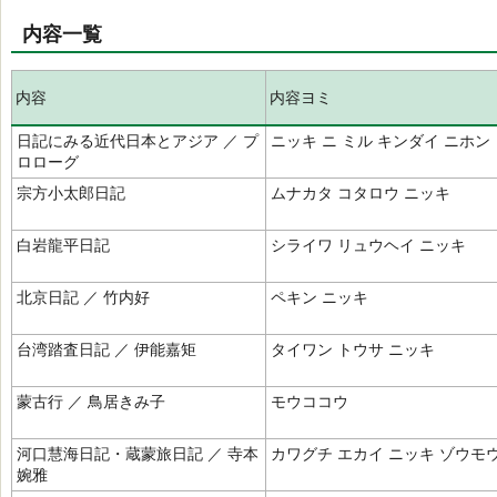
内容一覧
内容
内容ヨミ
日記にみる近代日本とアジア ／ プ
ニッキ ニ ミル キンダイ ニホン
ロローグ
宗方小太郎日記
ムナカタ コタロウ ニッキ
白岩龍平日記
シライワ リュウヘイ ニッキ
北京日記 ／ 竹内好
ペキン ニッキ
台湾踏査日記 ／ 伊能嘉矩
タイワン トウサ ニッキ
蒙古行 ／ 鳥居きみ子
モウココウ
河口慧海日記・蔵蒙旅日記 ／ 寺本
カワグチ エカイ ニッキ ゾウモ
婉雅