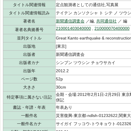
タイトル関連情報
定点観測者としての通信社,写真展
タイトル関連情報読み
テイテン カンソクシャ ト シテ ノ ツウ
著者名
新聞通信調査会
／編,
共同通信社
／ 編
210001403040000
,
210000070400000
著者名典拠番号
並列タイトル
Great Kanto earthquake & reconstructio
出版地
[東京]
出版者
新聞通信調査会
出版者カナ
シンブン ツウシン チョウサカイ
出版年
2012.2
ページ数
52p
大きさ
30cm
会期・会場:2012年2月1日-2月29日
特定事項に属さない注記
併記
書誌・年譜・年表
年表あり
一般件名
災害復興-東京都-ndlsh-01232622,関東大震災
一般件名カナ
サイガイ フッコウ-トウキョウト-01232622