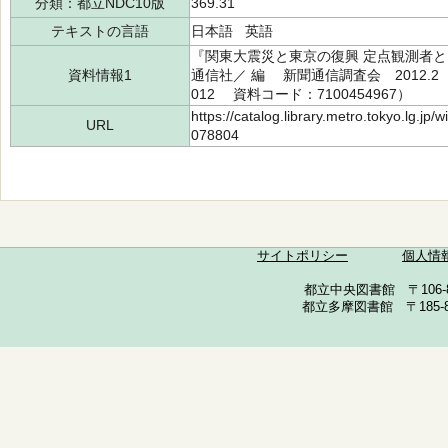
分類：都立NDC10版
369.31
テキストの言語
日本語 英語
『関東大震災と東京の復興 定点観測者と
資料情報1
通信社／ 編 新聞通信調査会 2012.2（所
012 資料コード：7100454967）
https://catalog.library.metro.tokyo.lg.jp
URL
078804
サイトポリシー
個人情
都立中央図書館 〒106-857
都立多摩図書館 〒185-852