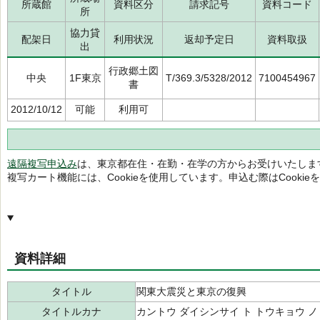
所蔵館
資料区分
請求記号
資料コード
所
協力貸
配架日
利用状況
返却予定日
資料取扱
出
行政郷土図
中央
1F東京
T/369.3/5328/2012
7100454967
書
2012/10/12
可能
利用可
遠隔複写申込み
は、東京都在住・在勤・在学の方からお受けいたしま
複写カート機能には、Cookieを使用しています。申込む際はCooki
資料詳細
タイトル
関東大震災と東京の復興
タイトルカナ
カントウ ダイシンサイ ト トウキョウ ノ