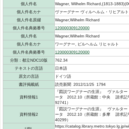
個人件名
Wagner, Wilhelm Richard,(1813-1883)(0
個人件名カナ
ヴァーグナー ヴィルヘルム・リヒアルト
個人件名原綴
Wagner,Wilhelm Richard
個人件名典拠番号
120000309120000
個人件名
Wagner,Wilhelm Richard
個人件名カナ
ワーグナー, ビルヘルム リヒャルト
個人件名典拠番号
120000309120000
分類：都立NDC10版
762.34
テキストの言語
日本語
原文の言語
ドイツ語
書評掲載紙
読売新聞 2012/11/25 1794
『図説ワーグナーの生涯』 ヴァルター・
資料情報1
ータ 2012.10（所蔵館：中央 請求記号：/
92741）
『図説ワーグナーの生涯』 ヴァルター・
資料情報2
ータ 2012.10（所蔵館：多摩 請求記号：/
40299）
https://catalog.library.metro.tokyo.lg.jp
URL