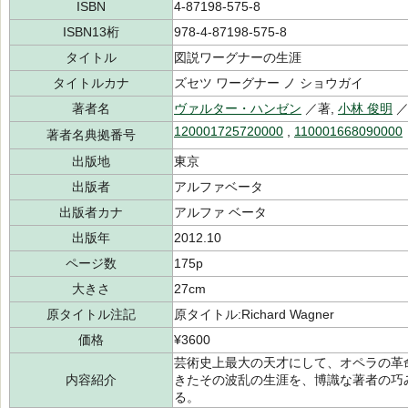
ISBN
4-87198-575-8
ISBN13桁
978-4-87198-575-8
タイトル
図説ワーグナーの生涯
タイトルカナ
ズセツ ワーグナー ノ ショウガイ
著者名
ヴァルター・ハンゼン
／著,
小林 俊明
／
120001725720000
,
110001668090000
著者名典拠番号
出版地
東京
出版者
アルファベータ
出版者カナ
アルファ ベータ
出版年
2012.10
ページ数
175p
大きさ
27cm
原タイトル注記
原タイトル:Richard Wagner
価格
¥3600
芸術史上最大の天才にして、オペラの革
内容紹介
きたその波乱の生涯を、博識な著者の巧
る。