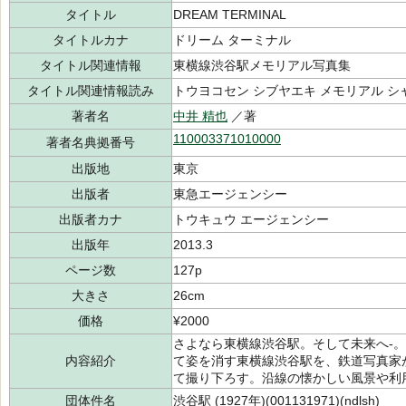
タイトル
DREAM TERMINAL
タイトルカナ
ドリーム ターミナル
タイトル関連情報
東横線渋谷駅メモリアル写真集
タイトル関連情報読み
トウヨコセン シブヤエキ メモリアル シ
著者名
中井 精也
／著
110003371010000
著者名典拠番号
出版地
東京
出版者
東急エージェンシー
出版者カナ
トウキュウ エージェンシー
出版年
2013.3
ページ数
127p
大きさ
26cm
価格
¥2000
さよなら東横線渋谷駅。そして未来へ-
内容紹介
て姿を消す東横線渋谷駅を、鉄道写真家
て撮り下ろす。沿線の懐かしい風景や利
団体件名
渋谷駅 (1927年)(001131971)(ndlsh)