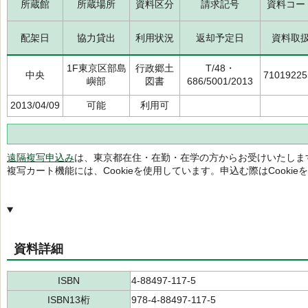
所蔵館
所蔵場所
資料区分
請求記号
資料コー
配架日
協力貸出
利用状況
返却予定日
資料取
1F東京区部島
行政郷土
T/48・
中央
71019225
嶼部
図書
686/5001/2013
2013/04/09
可能
利用可
遠隔複写申込み
は、東京都在住・在勤・在学の方からお受けいたしま
複写カート機能には、Cookieを使用しています。申込む際はCooki
資料詳細
ISBN
4-88497-117-5
ISBN13桁
978-4-88497-117-5