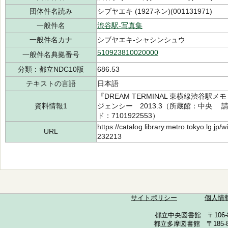
団体件名読み
シブヤエキ (1927ネン)(001131971)
一般件名
渋谷駅-写真集
一般件名カナ
シブヤエキ-シャシンシュウ
510923810020000
一般件名典拠番号
分類：都立NDC10版
686.53
テキストの言語
日本語
『DREAM TERMINAL 東横線渋谷
資料情報1
ジェンシー 2013.3（所蔵館：中央 請求記
ド：7101922553）
https://catalog.library.metro.tokyo.lg.jp
URL
232213
サイトポリシー
個人情
都立中央図書館 〒106-857
都立多摩図書館 〒185-852