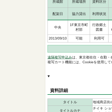
所蔵館
所蔵場所
資料区分
配架日
協力貸出
利用状況
1F東京市町
行政郷土
中央
村部
図書
2013/09/10
可能
利用可
遠隔複写申込み
は、東京都在住・在勤・
複写カート機能には、Cookieを使用し
資料詳細
タイトル
地域商店街
チイキ ショ
タイトルカナ