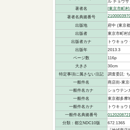
ル チョウサ
著者名
[東京市町
210000397
著者名典拠番号
出版地
府中 (東京都
出版者
東京市町村
出版者カナ
トウキョウ 
出版年
2013.3
ページ数
116p
大きさ
30cm
特定事項に属さない注記
調査委託:
一般件名
商店街-東京都-
一般件名カナ
ショウテンガ
一般件名
東京都多摩
一般件名カナ
トウキョウ
一般件名典拠番号
012020872
分類：都立NDC10版
672.1365