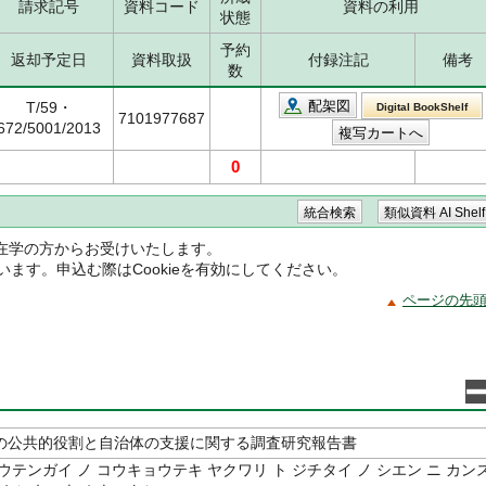
請求記号
資料コード
資料の利用
状態
予約
返却予定日
資料取扱
付録注記
備考
数
配架図
T/59・
Digital BookShelf
7101977687
672/5001/2013
0
在学の方からお受けいたします。
ています。申込む際はCookieを有効にしてください。
ページの先
の公共的役割と自治体の支援に関する調査研究報告書
ウテンガイ ノ コウキョウテキ ヤクワリ ト ジチタイ ノ シエン ニ カン