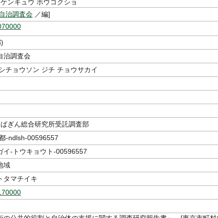
 ケンキュウ ホウコクショ
村自治調査会
／編]
070000
)
自治調査会
シチョウソン ジチ チョウサカイ
 ちばぎん総合研究所受託調査部
ndlsh-00596557
イ-トウキョウト-00596557
地域
トタマチイキ
170000