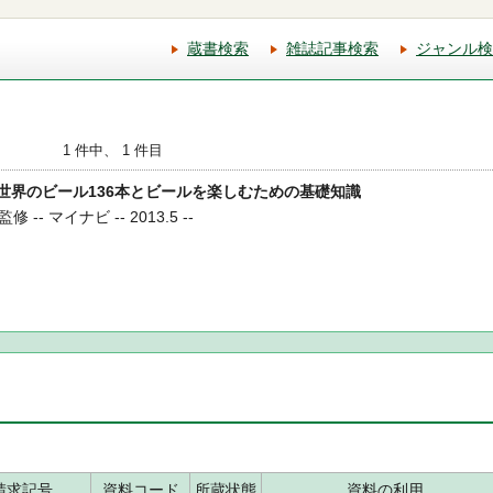
蔵書検索
雑誌記事検索
ジャンル検
1 件中、 1 件目
図鑑 世界のビール136本とビールを楽しむための基礎知識
- マイナビ -- 2013.5 --
請求記号
資料コード
所蔵状態
資料の利用