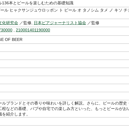
ル136本とビールを楽しむための基礎知識
ビール ヒャクサンジュウロッポン ト ビール オ タノシム タメ ノ キソ チ
文化研究会
／監修,
日本ビアジャーナリスト協会
／監修
730000
,
210001401190000
E OF BEER
ールブランドとその香りや味わいを詳しく解説。さらに、ビールの歴史
工程などの基礎、パブや自宅での楽しみ方といった、もっとビールがお
識を紹介します。