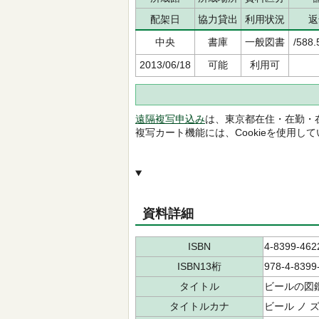
配架日
協力貸出
利用状況
返
中央
書庫
一般図書
/588.
2013/06/18
可能
利用可
遠隔複写申込み
は、東京都在住・在勤・
複写カート機能には、Cookieを使用し
資料詳細
ISBN
4-8399-462
ISBN13桁
978-4-8399
タイトル
ビールの図
タイトルカナ
ビール ノ 