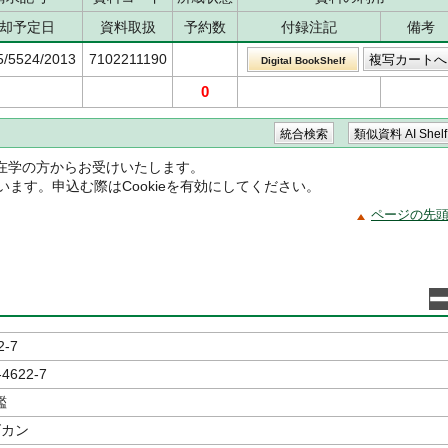
却予定日
資料取扱
予約数
付録注記
備考
5/5524/2013
7102211190
Digital BookShelf
0
在学の方からお受けいたします。
ています。申込む際はCookieを有効にしてください。
ページの先
2-7
-4622-7
鑑
ズカン