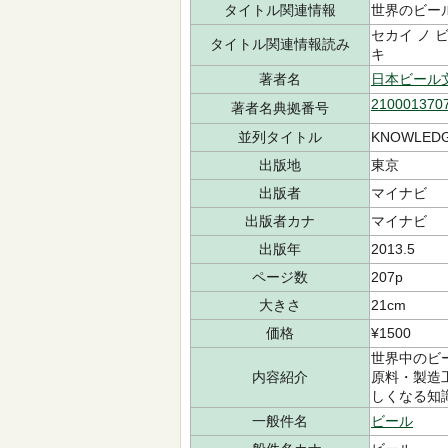
タイトル関連情報
世界のビー
セカイ ノ 
タイトル関連情報読み
キ
著者名
日本ビール
210001370
著者名典拠番号
並列タイトル
KNOWLEDG
出版地
東京
出版者
マイナビ
出版者カナ
マイナビ
出版年
2013.5
ページ数
207p
大きさ
21cm
価格
¥1500
世界中のビ
内容紹介
原料・製造
しくなる知
一般件名
ビール