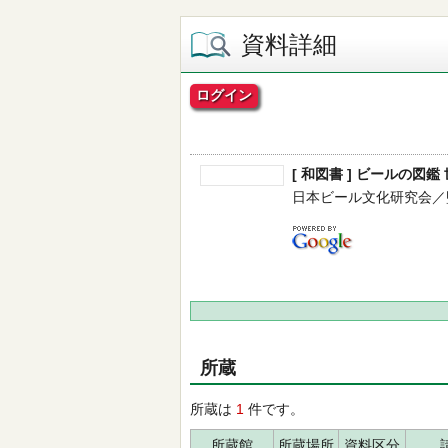
資料詳細
ログイン
[ 和図書 ] ビールの
日本ビール文化研究会／監修 -
所蔵
所蔵は
1
件です。
所蔵館
所蔵場所
資料区分