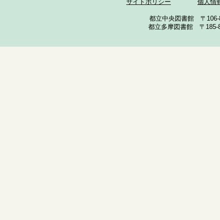
サイトポリシー
個人情
都立中央図書館 〒106-857
都立多摩図書館 〒185-852