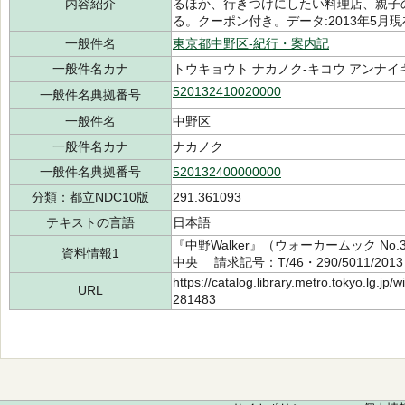
内容紹介
るほか、行きつけにしたい料理店、親子
る。クーポン付き。データ:2013年5月
一般件名
東京都中野区-紀行・案内記
一般件名カナ
トウキョウト ナカノク-キコウ アンナイ
520132410020000
一般件名典拠番号
一般件名
中野区
一般件名カナ
ナカノク
一般件名典拠番号
520132400000000
分類：都立NDC10版
291.361093
テキストの言語
日本語
『中野Walker』（ウォーカームック No
資料情報1
中央 請求記号：T/46・290/5011/201
https://catalog.library.metro.tokyo.lg.jp
URL
281483