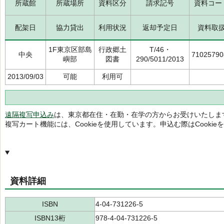
所蔵館
所蔵場所
資料区分
請求記号
資料コー
配架日
協力貸出
利用状況
返却予定日
資料取
1F東京区部島
行政郷土
T/46・
中央
71025790
嶼部
図書
290/5011/2013
2013/09/03
可能
利用可
遠隔複写申込み
は、東京都在住・在勤・在学の方からお受けいたしま
複写カート機能には、Cookieを使用しています。申込む際はCooki
資料詳細
ISBN
4-04-731226-5
ISBN13桁
978-4-04-731226-5